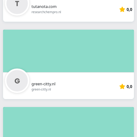
tutanota.com
0,0
researchchempro.nl
green-citty.nl
0,0
green-citty.nl