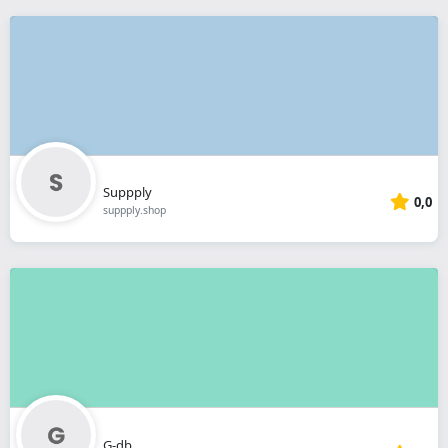
Suppply
0,0
suppply.shop
G-db