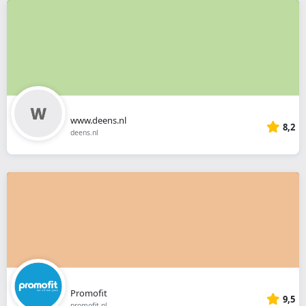
www.deens.nl
8,2
deens.nl
Promofit
9,5
promofit.nl