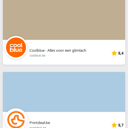
Coolblue - Alles voor een glimlach
8,4
coolblue.be
Printdeal.be
8,7
printdeal.be