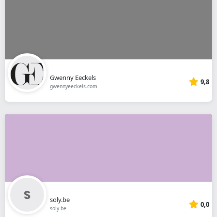
Gwenny Eeckels
9,8
gwennyeeckels.com
soly.be
0,0
soly.be