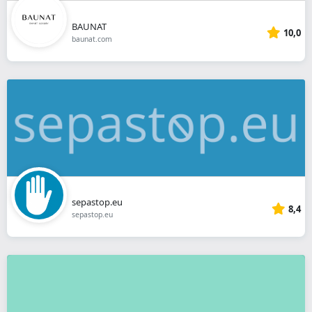
BAUNAT
10,0
baunat.com
sepastop.eu
8,4
sepastop.eu