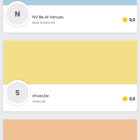
NV Be-At Venues
0,0
beat-tickets.be
shoez.be
0,0
shoez.be