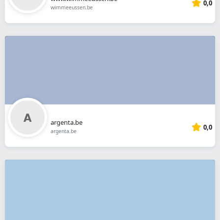
0,0
wimmeeussen.be
argenta.be
0,0
argenta.be