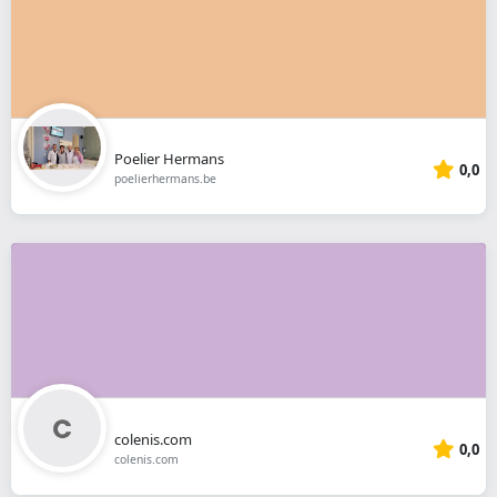
Poelier Hermans
0,0
poelierhermans.be
colenis.com
0,0
colenis.com