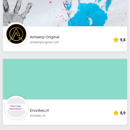
Antwerp Original
9,8
antwerporiginal.com
Erovibes.nl
8,9
erovibes.nl