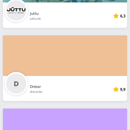
Juttu
6,3
juttu.be
Dressr
9,9
dressr.be