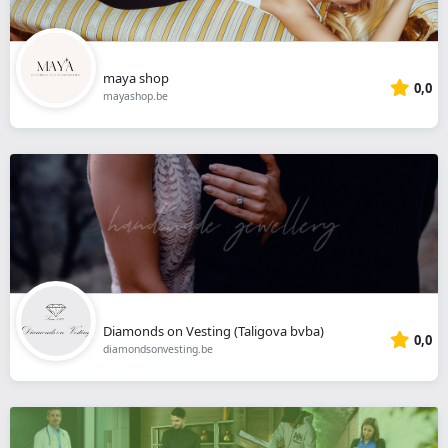
maya shop
0,0
mayashop.be
Diamonds on Vesting (Taligova bvba)
0,0
diamondsonvesting.be