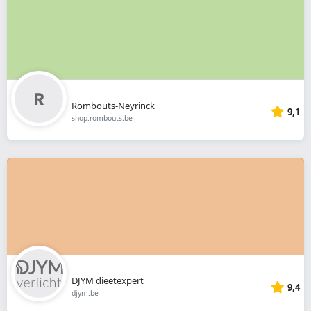
Rombouts-Neyrinck
9,1
shop.rombouts.be
DJYM dieetexpert
9,4
djym.be