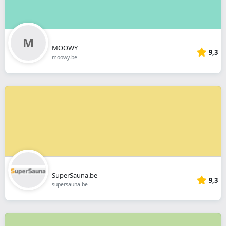
MOOWY
9,3
moowy.be
SuperSauna.be
9,3
supersauna.be