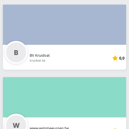
BV Kruidvat
0,0
kruidvat.be
www.wimmeeussen.be