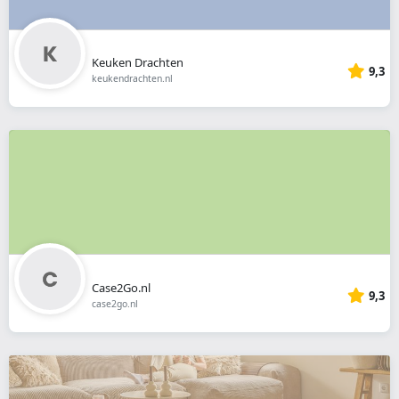
Keuken Drachten
9,3
keukendrachten.nl
Case2Go.nl
9,3
case2go.nl