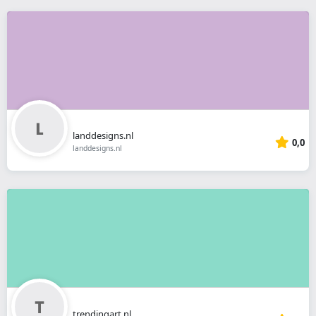
landdesigns.nl
0,0
landdesigns.nl
trendingart.nl