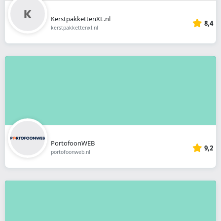
KerstpakkettenXL.nl
8,4
kerstpakkettenxl.nl
PortofoonWEB
9,2
portofoonweb.nl