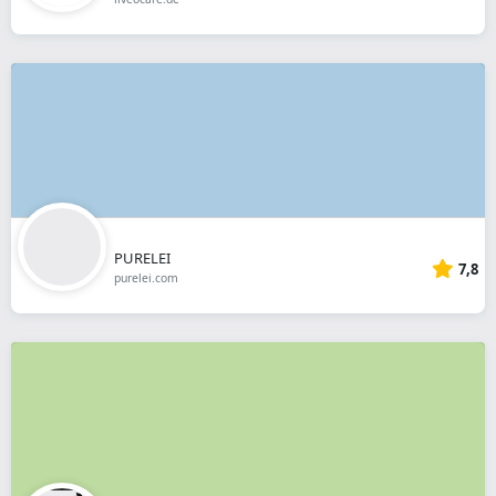
PURELEI
7,8
purelei.com