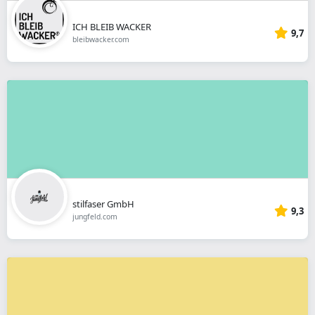
ICH BLEIB WACKER
9,7
bleibwacker.com
stilfaser GmbH
9,3
jungfeld.com