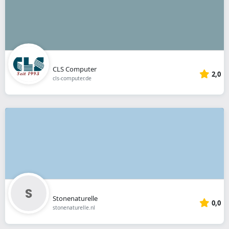
CLS Computer
2,0
cls-computer.de
Stonenaturelle
0,0
stonenaturelle.nl