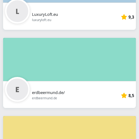
LuxuryLoft.eu
9,3
luxuryloft.eu
erdbeermund.de/
8,5
erdbeermund.de