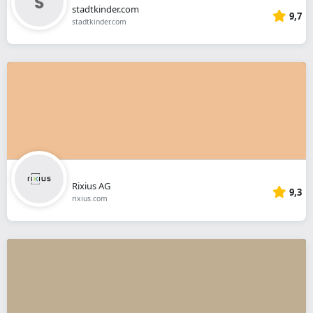
stadtkinder.com
9,7
stadtkinder.com
Rixius AG
9,3
rixius.com