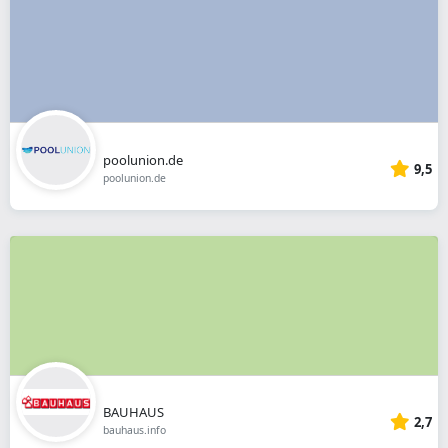
poolunion.de
9,5
poolunion.de
BAUHAUS
2,7
bauhaus.info