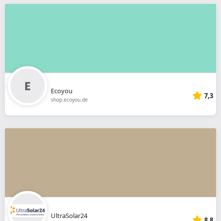
Ecoyou
7,3
shop.ecoyou.de
UltraSolar24
8,8