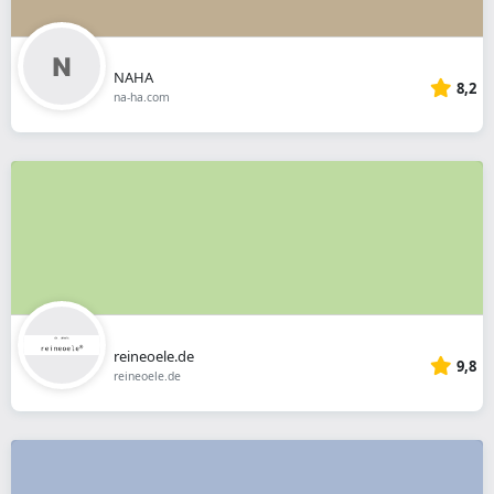
NAHA
8,2
na-ha.com
reineoele.de
9,8
reineoele.de