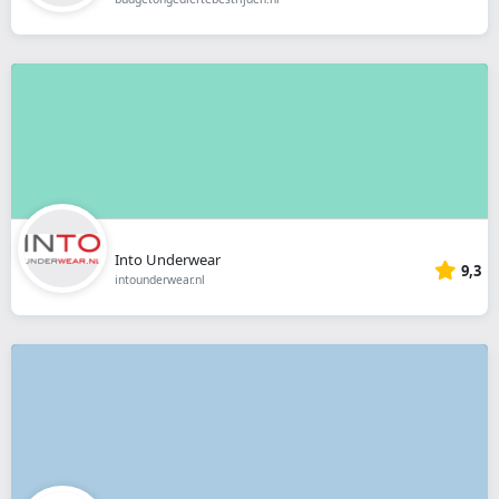
Into Underwear
9,3
intounderwear.nl