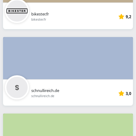
bikester.fr
9,2
bikester.fr
schnullireich.de
3,0
schnullireich.de