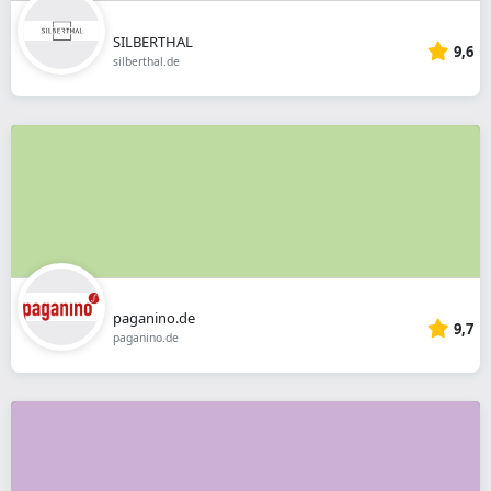
SILBERTHAL
9,6
silberthal.de
paganino.de
9,7
paganino.de