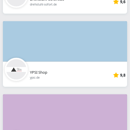
9,6
drehstuhl-sofort.de
YPSI Shop
9,8
ypsi.de