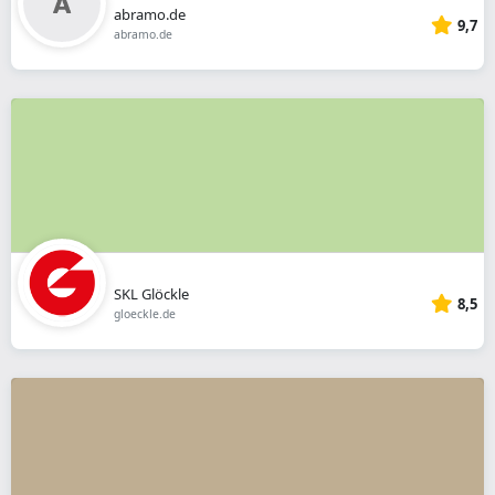
abramo.de
9,7
abramo.de
SKL Glöckle
8,5
gloeckle.de