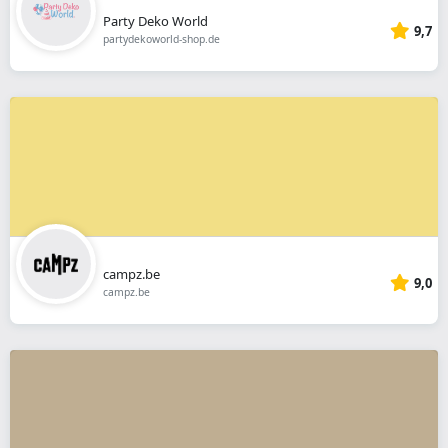
Party Deko World
9,7
partydekoworld-shop.de
campz.be
9,0
campz.be