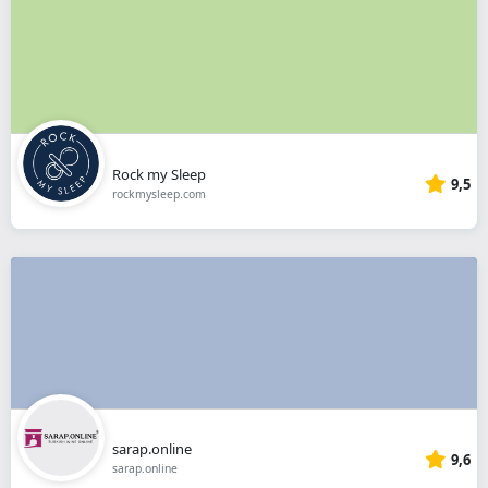
Rock my Sleep
9,5
rockmysleep.com
sarap.online
9,6
sarap.online