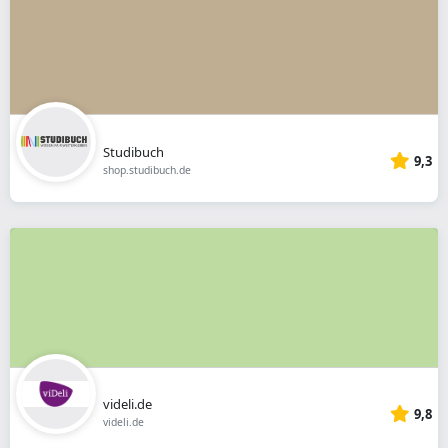
Studibuch
9,3
shop.studibuch.de
videli.de
9,8
videli.de