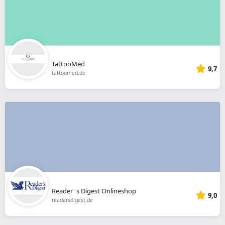
TattooMed
9,7
tattoomed.de
Reader' s Digest Onlineshop
9,0
readersdigest.de