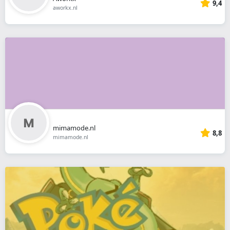
9,4
aworkx.nl
mimamode.nl
8,8
mimamode.nl