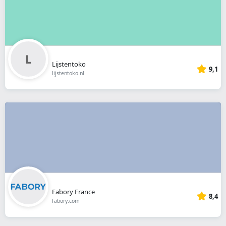
Lijstentoko
9,1
lijstentoko.nl
Fabory France
8,4
fabory.com