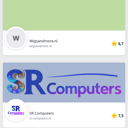
Wigsandmore.nl
6,7
wigsandmore.nl
SR Computers
7,5
sr-computers.nl