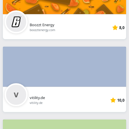
Boozzt Energy
8,0
boozztenergy.com
vitility.de
10,0
vitility.de