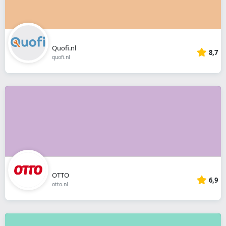
Quofi.nl
8,7
quofi.nl
OTTO
6,9
otto.nl