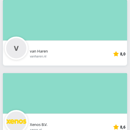
van Haren
8,0
vanharen.nl
Xenos B.V.
8,6
xenos.nl