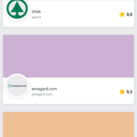
SPAR
9,0
spar.nl
amagard.com
9,3
amagard.com