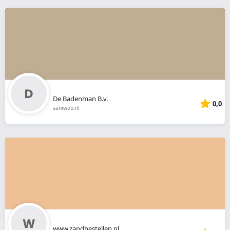
De Badenman B.v.
0,0
saniweb.nl
www.zandbestellen.nl