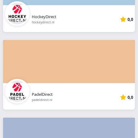
HockeyDirect
0,0
hockeydirect.nl
PadelDirect
0,0
padeldirect.nl