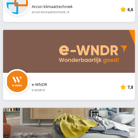
Arcon klimaattechniek
6,6
arcon-klimaattechniek.nl
e-WNDR
7,8
e-wndr.nl