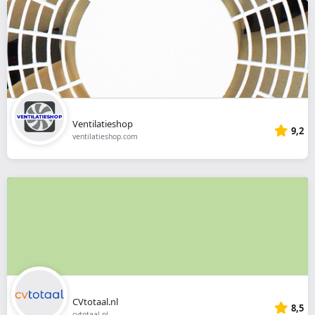
Ventilatieshop
9,2
ventilatieshop.com
CVtotaal.nl
8,5
cvtotaal.nl