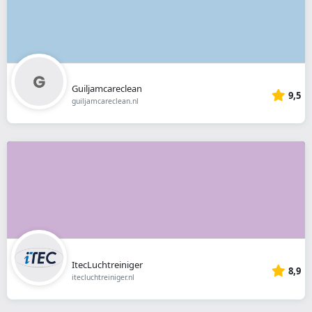
Guiljamcareclean
9,5
guiljamcareclean.nl
ItecLuchtreiniger
8,9
itecluchtreiniger.nl