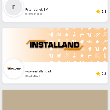
Filterfabriek B.V.
9,1
filterfabriek.nl
www.installand.nl
9,2
installand.nl