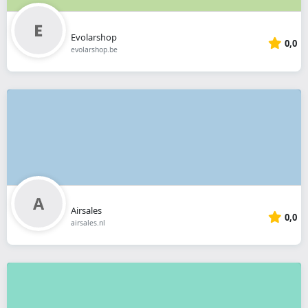
Evolarshop
0,0
evolarshop.be
Airsales
0,0
airsales.nl