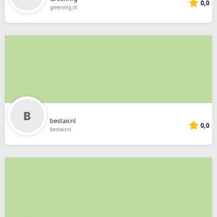
0,0
greennrg.nl
bestair.nl
0,0
bestair.nl