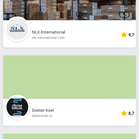
NLX-International
9,7
nlx-international.com
Dokter Koel
8,7
dokterkoel.nl