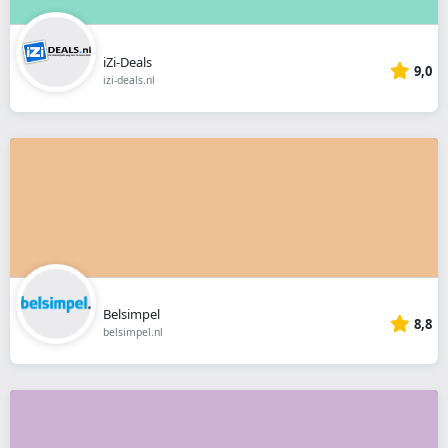
iZi-Deals
9,0
izi-deals.nl
Belsimpel
8,8
belsimpel.nl