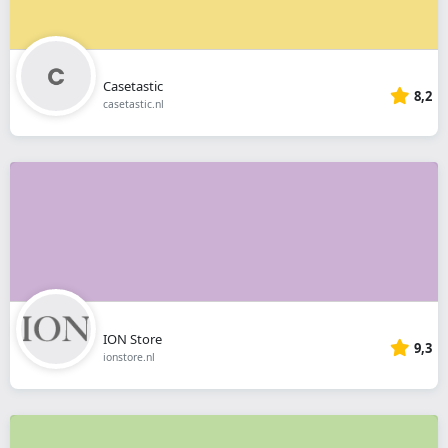
Casetastic
8,2
casetastic.nl
ION Store
9,3
ionstore.nl