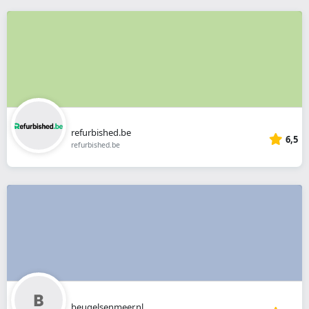
refurbished.be
6,5
refurbished.be
beugelsenmeer.nl