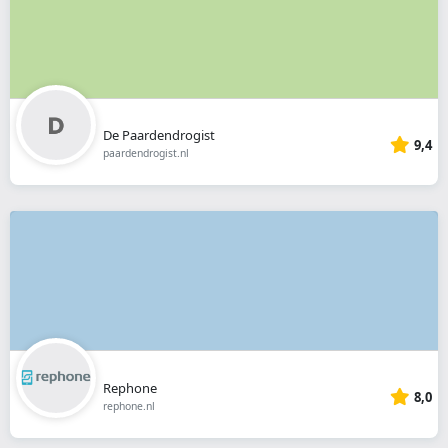
De Paardendrogist
9,4
paardendrogist.nl
Rephone
8,0
rephone.nl