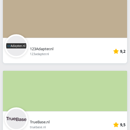
123Adapter.nl
9,2
123adapter.nl
TrueBase.nl
9,5
truebase.nl