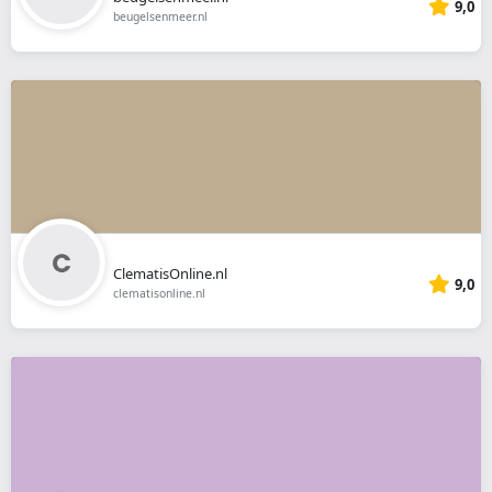
9,0
beugelsenmeer.nl
ClematisOnline.nl
9,0
clematisonline.nl