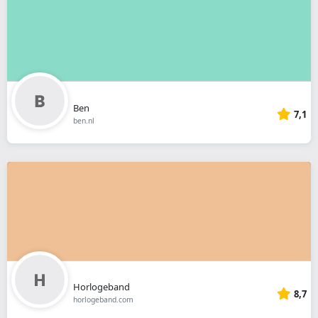
Ben
7,1
ben.nl
Horlogeband
8,7
horlogeband.com