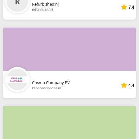
Refurbished.nl
7,4
refurbished.nl
Cosmo Company BV
4,4
kabelvooriphone.nl