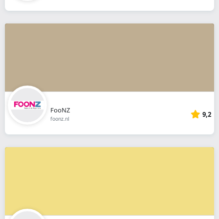
FooNZ
9,2
foonz.nl