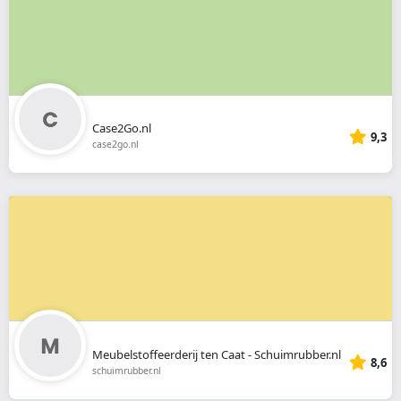
Case2Go.nl
9,3
case2go.nl
Meubelstoffeerderij ten Caat - Schuimrubber.nl
8,6
schuimrubber.nl