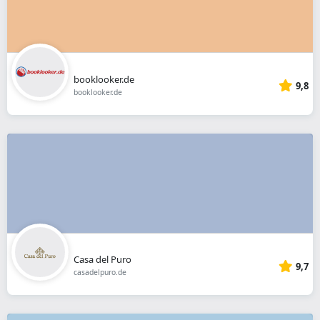
booklooker.de
9,8
booklooker.de
Casa del Puro
9,7
casadelpuro.de