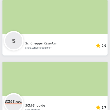
Schönegger Käse-Alm
9,9
shop.schoenegger.com
SCM-Shop.de
9,7
scm-shop.de