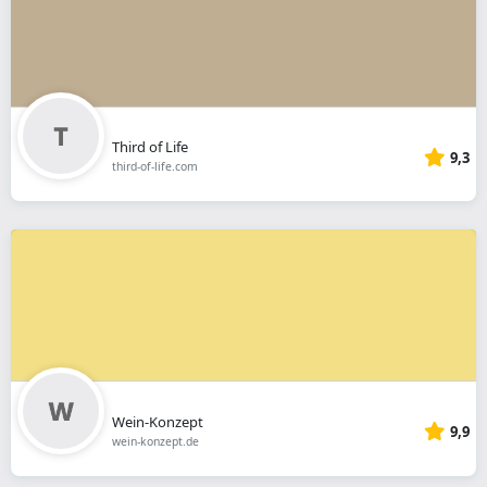
Third of Life
9,3
third-of-life.com
Wein-Konzept
9,9
wein-konzept.de