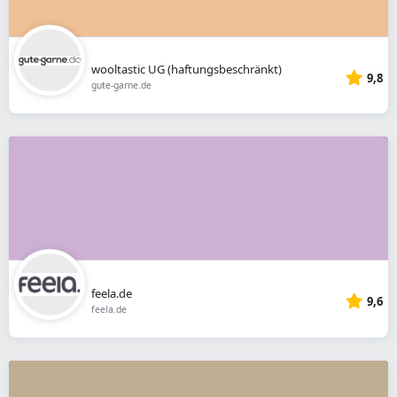
wooltastic UG (haftungsbeschränkt)
9,8
gute-garne.de
feela.de
9,6
feela.de