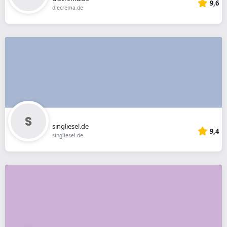
9,6
diecrema.de
singliesel.de
9,4
singliesel.de