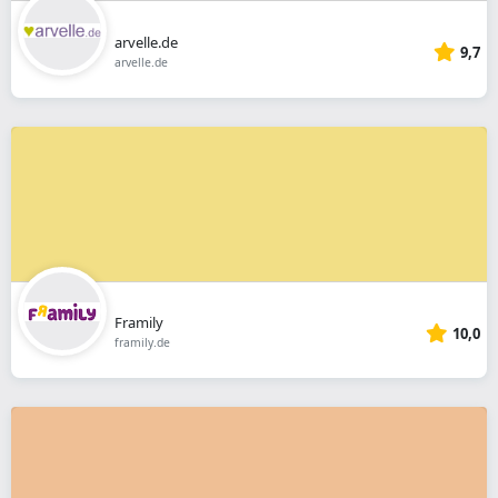
arvelle.de
9,7
arvelle.de
Framily
10,0
framily.de