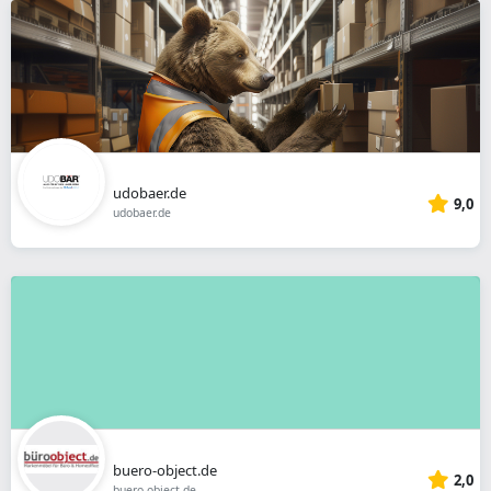
udobaer.de
9,0
udobaer.de
buero-object.de
2,0
buero-object.de