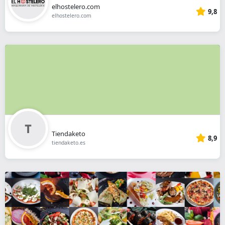
elhostelero.com
9,8
elhostelero.com
Tiendaketo
8,9
tiendaketo.es