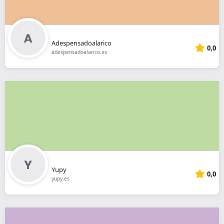
Adespensadoalarico
0,0
adespensadoalarico.es
Yupy
0,0
yupy.es