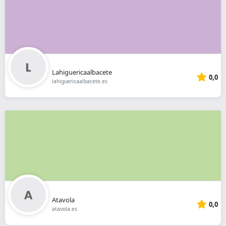
Lahiguericaalbacete
0,0
lahiguericaalbacete.es
Atavola
0,0
atavola.es