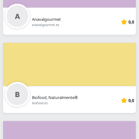
Anavalgourmet
0,0
anavalgourmet.es
Biofood, Naturalmente®
0,0
biofood.es