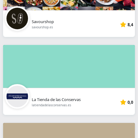
Savourshop
8,4
savourshop.es
La Tienda de las Conservas
0,0
latiendadelasconservas.es