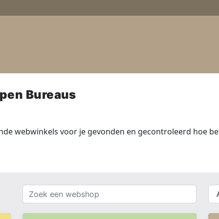
pen Bureaus
nde webwinkels voor je gevonden en gecontroleerd hoe bet
Zoek
{{
een
__(
webshop
}}