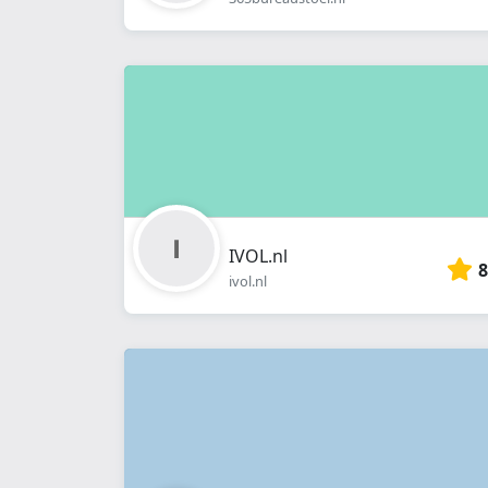
IVOL.nl
8
ivol.nl