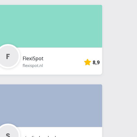
FlexiSpot
8,9
flexispot.nl