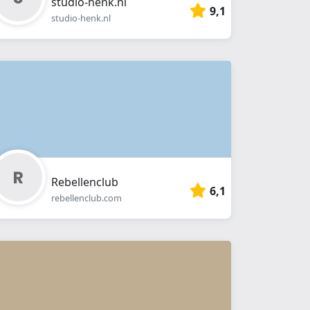
studio-henk.nl
9,1
studio-henk.nl
Rebellenclub
6,1
rebellenclub.com