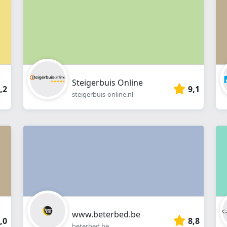
Steigerbuis Online
,2
9,1
steigerbuis-online.nl
www.beterbed.be
,0
8,8
beterbed.be