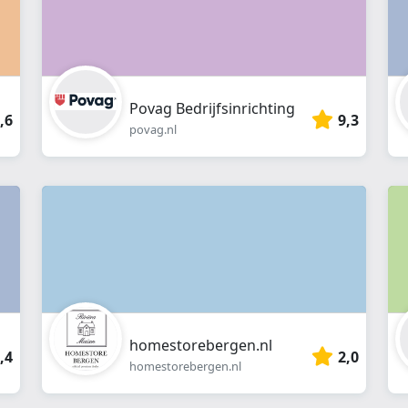
Povag Bedrijfsinrichting
,6
9,3
povag.nl
homestorebergen.nl
,4
2,0
homestorebergen.nl