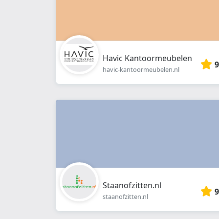
Havic Kantoormeubelen
9
havic-kantoormeubelen.nl
Staanofzitten.nl
9
staanofzitten.nl