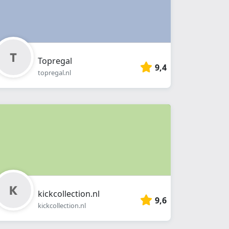
Topregal
9,4
topregal.nl
kickcollection.nl
9,6
kickcollection.nl