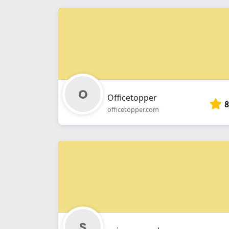
Officetopper
8
officetopper.com