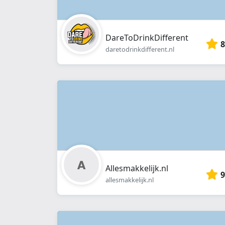
DareToDrinkDifferent
8
daretodrinkdifferent.nl
Allesmakkelijk.nl
9
allesmakkelijk.nl