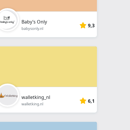
Baby’s Only
9,3
babysonly.nl
walletking_nl
6,1
walletking.nl