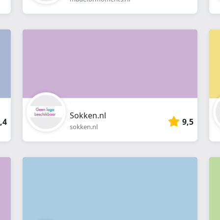
Sokken.nl
,4
9,5
sokken.nl