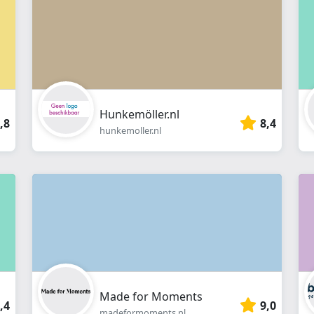
Hunkemöller.nl
,8
8,4
hunkemoller.nl
Made for Moments
,4
9,0
madeformoments.nl