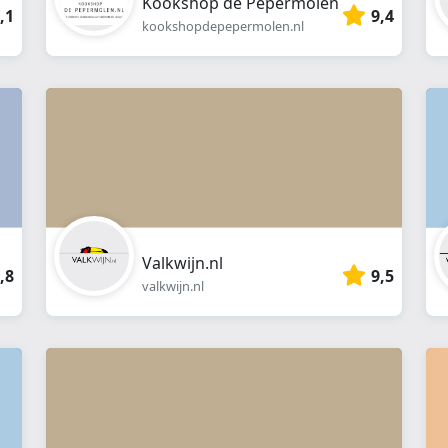
Kookshop de Pepermolen
,1
9,4
kookshopdepepermolen.nl
Valkwijn.nl
,8
9,5
valkwijn.nl