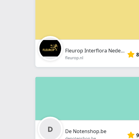
Fleurop Interflora Nederland BV
8
fleurop.nl
De Notenshop.be
9
denotenshop.be