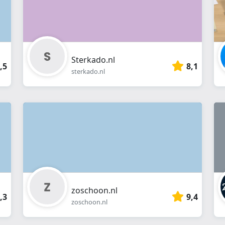
Sterkado.nl
,5
8,1
sterkado.nl
zoschoon.nl
,3
9,4
zoschoon.nl