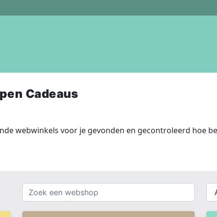
open Cadeaus
nde webwinkels voor je gevonden en gecontroleerd hoe bet
Zoek
{{
een
__(
webshop
}}