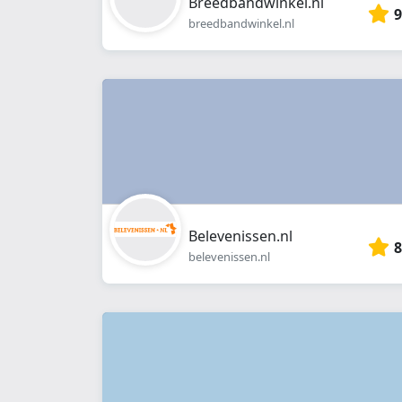
Breedbandwinkel.nl
9
breedbandwinkel.nl
Belevenissen.nl
8
belevenissen.nl