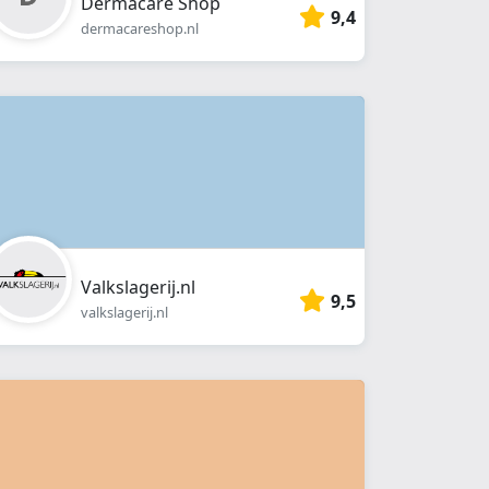
Dermacare Shop
9,4
dermacareshop.nl
Valkslagerij.nl
9,5
valkslagerij.nl