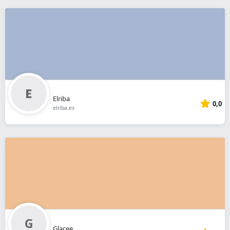
Elriba
0,0
elriba.es
Glacee