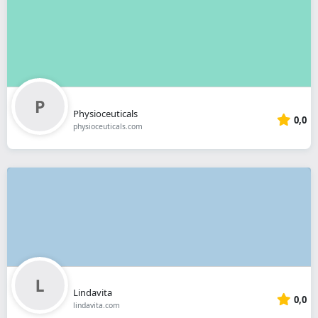
Physioceuticals
0,0
physioceuticals.com
Lindavita
0,0
lindavita.com