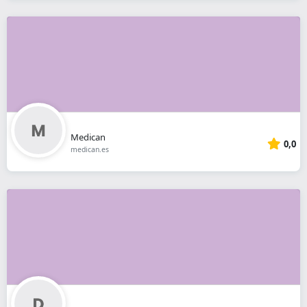
Medican
0,0
medican.es