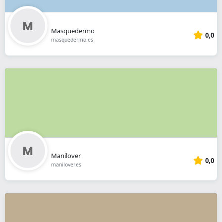
Masquedermo
0,0
masquedermo.es
Manilover
0,0
manilover.es