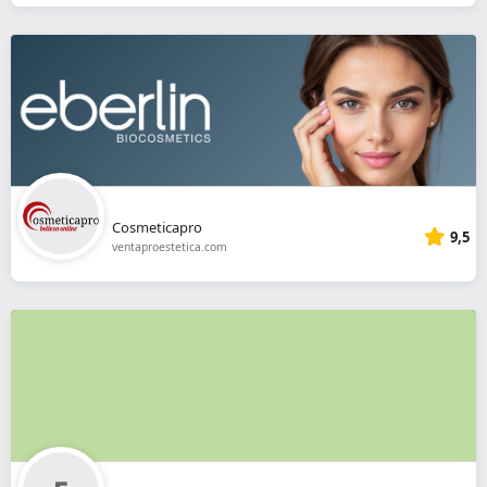
Cosmeticapro
9,5
ventaproestetica.com