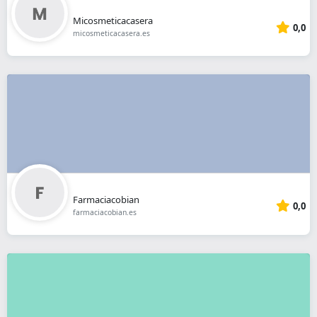
Micosmeticacasera
0,0
micosmeticacasera.es
Farmaciacobian
0,0
farmaciacobian.es