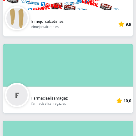
Elmejorcalcetin.es
9,9
elmejorcalcetin.es
Farmaciaelisamagaz
10,0
farmaciaelisamagaz.es