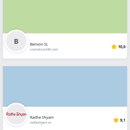
Bemion SL
10,0
cosmeticos24h.com
Radhe Shyam
9,1
radheshyam.es