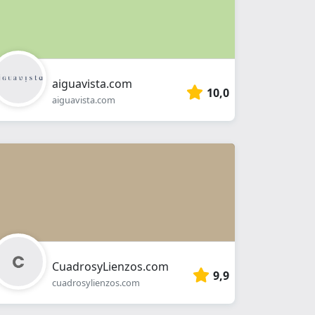
aiguavista.com
10,0
aiguavista.com
CuadrosyLienzos.com
9,9
cuadrosylienzos.com