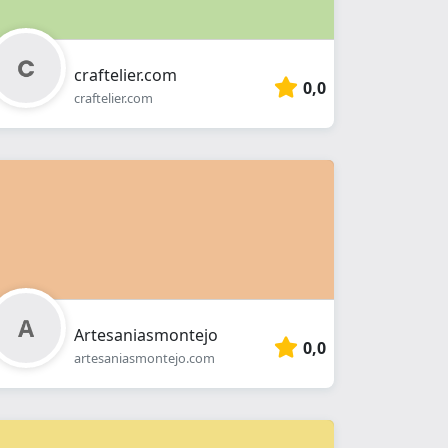
craftelier.com
0,0
craftelier.com
Artesaniasmontejo
0,0
artesaniasmontejo.com