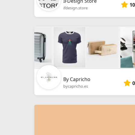
IFDesign Store
10
ifdesign.store
By Capricho
0
bycapricho.es