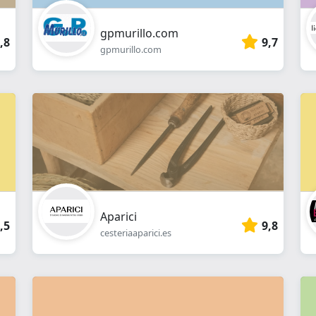
gpmurillo.com
,8
9,7
gpmurillo.com
Aparici
,5
9,8
cesteriaaparici.es