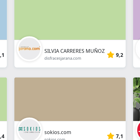
online
SILVIA CARRERES MUÑOZ
,1
9,2
disfracesjarana.com
sokios.com
,4
7,1
sokios.com