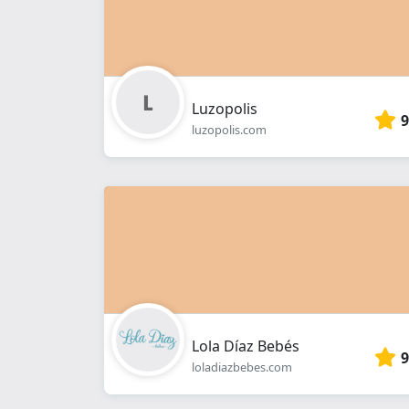
Luzopolis
9
luzopolis.com
Lola Díaz Bebés
9
loladiazbebes.com