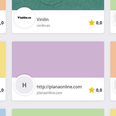
Vinilin
,0
0,0
vinilin.es
http://planaonline.com
,0
0,0
planaonline.com