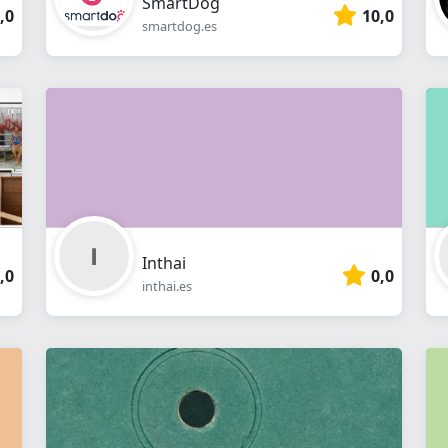
SmartDog
,0
10,0
smartdog.es
Inthai
,0
0,0
inthai.es