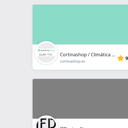
Cortinashop / Climática - Estores a medida, venecianas, pérgolas bioclimáticas, cerramientos.
9
cortinashop.es