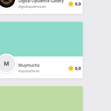
Digital Opulence Gallery
0,0
digitalopulence.art
Muymucho
0,0
muymucho.es