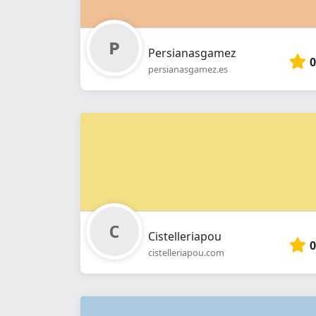
Persianasgamez
0
persianasgamez.es
Cistelleriapou
0
cistelleriapou.com