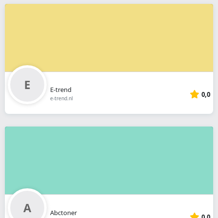
E-trend
0,0
e-trend.nl
Abctoner
0,0