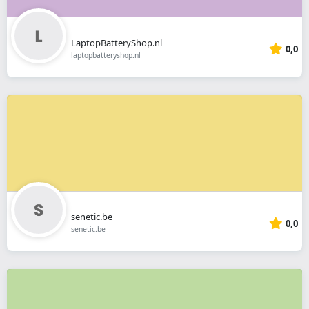
LaptopBatteryShop.nl
0,0
laptopbatteryshop.nl
senetic.be
0,0
senetic.be