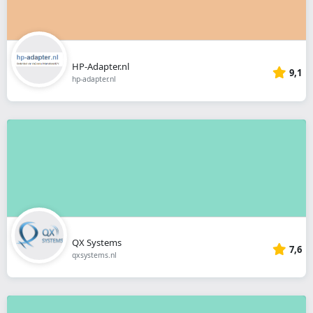
HP-Adapter.nl
9,1
hp-adapter.nl
QX Systems
7,6
qxsystems.nl