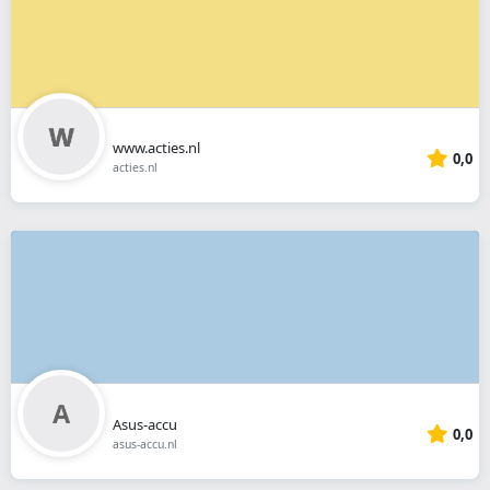
www.acties.nl
0,0
acties.nl
Asus-accu
0,0
asus-accu.nl