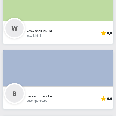
www.accu-kiki.nl
0,0
accu-kiki.nl
becomputers.be
0,0
becomputers.be