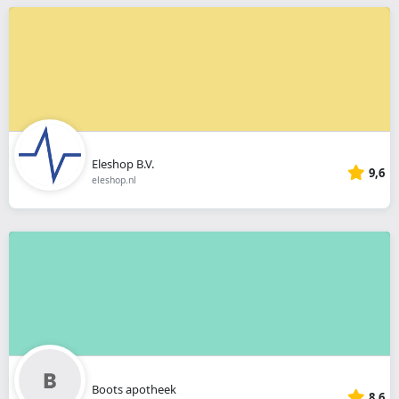
Eleshop B.V.
9,6
eleshop.nl
Boots apotheek
8,6