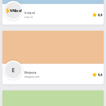
V-nix.nl
8,8
v-nix.nl
Ekopura
9,6
ekopura.com