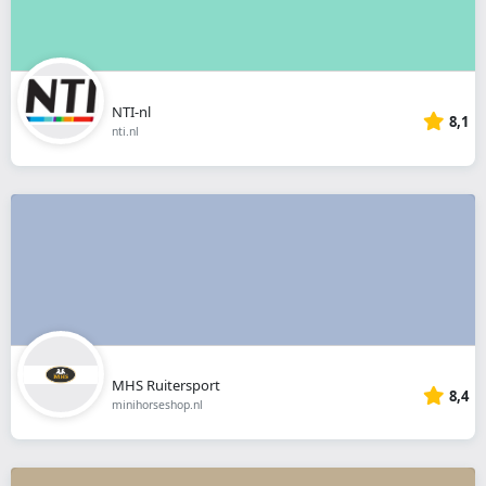
NTI-nl
8,1
nti.nl
MHS Ruitersport
8,4
minihorseshop.nl