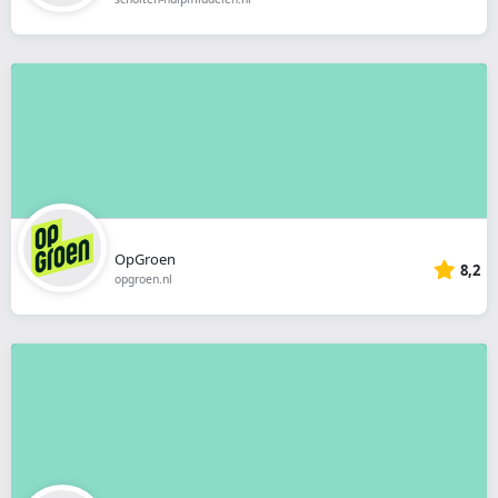
OpGroen
8,2
opgroen.nl