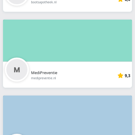
bootsapotheek.nl
MediPreventie
9,3
medipreventie.nl