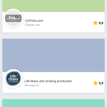
123Tinki.com
8,8
123tinki.com
Life-Maxx anti straling producten
9,0
life-maxx.nl