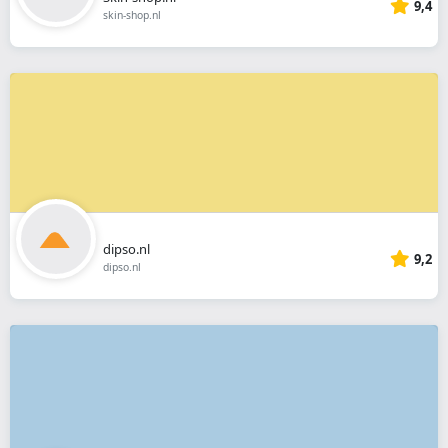
9,4
skin-shop.nl
dipso.nl
9,2
dipso.nl