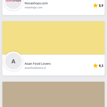
Novashops.com
8,9
novashops.com
Asian Food Lovers
9,3
asianfoodlovers.nl