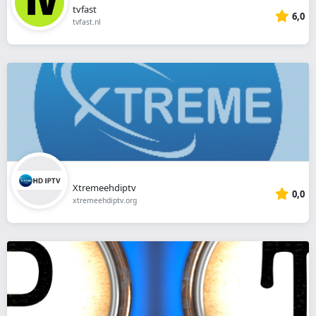
tvfast
6,0
tvfast.nl
Xtremeehdiptv
0,0
xtremeehdiptv.org