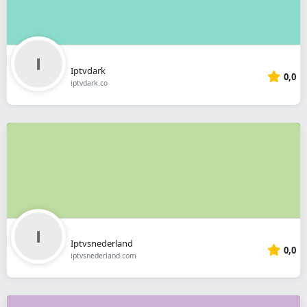
Iptvdark
0,0
iptvdark.co
Iptvsnederland
0,0
iptvsnederland.com