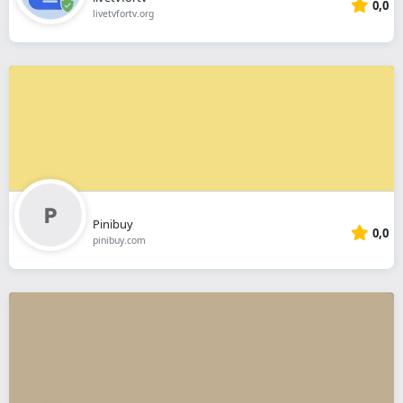
0,0
livetvfortv.org
Pinibuy
0,0
pinibuy.com