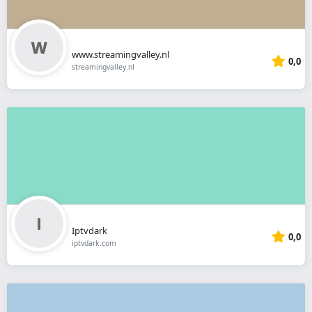
www.streamingvalley.nl
0,0
streamingvalley.nl
Iptvdark
0,0
iptvdark.com