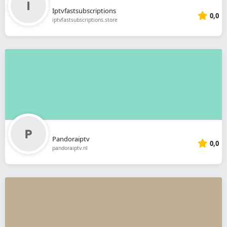
Iptvfastsubscriptions
0,0
iptvfastsubscriptions.store
Pandoraiptv
0,0
pandoraiptv.nl