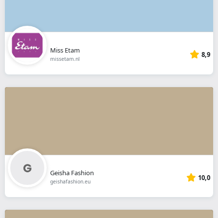
Miss Etam
8,9
missetam.nl
Geisha Fashion
10,0
geishafashion.eu