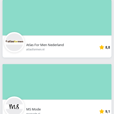
Atlas For Men Nederland
8,8
atlasformen.nl
MS Mode
9,1
msmode.nl