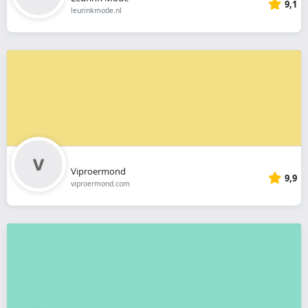
9,1
leurinkmode.nl
Viproermond
9,9
viproermond.com