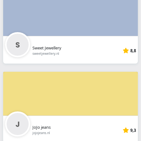
Sweet Jewellery
8,8
sweetjewellery.nl
JoJo jeans
9,3
jojojeans.nl