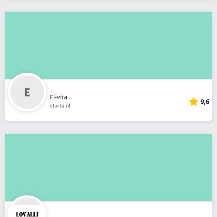
El-vita
9,6
el-vita.nl