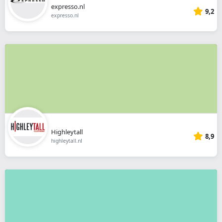
expresso.nl
9,2
expresso.nl
Highleytall
8,9
highleytall.nl