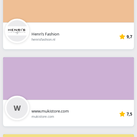
Henri’s Fashion
9,7
henrisfashion.nl
www.mukistore.com
7,5
mukistore.com