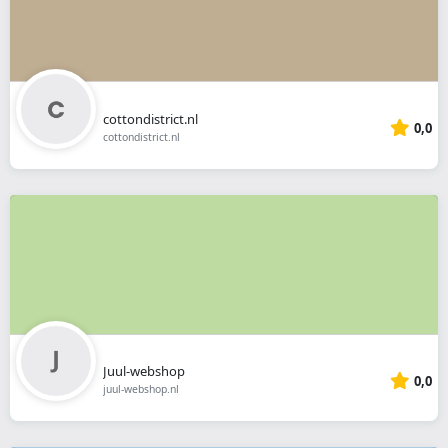
cottondistrict.nl
0,0
cottondistrict.nl
Juul-webshop
0,0
juul-webshop.nl