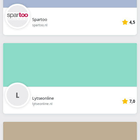
Spartoo
4,5
spartoo.nl
Lytseonline
7,0
lytseonline.nl