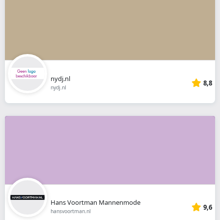
nydj.nl
8,8
nydj.nl
Hans Voortman Mannenmode
9,6
hansvoortman.nl