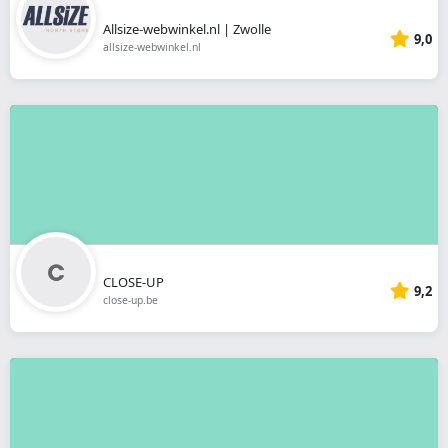
Allsize-webwinkel.nl | Zwolle
9,0
allsize-webwinkel.nl
CLOSE-UP
9,2
close-up.be