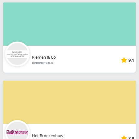
Riemen & Co
9,1
riemenenco.nl
Het Broekenhuis
8,8