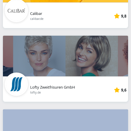
Calibar
9,8
calibar.de
Lofty Zweitfrisuren GmbH
9,6
lofty.de