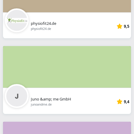
physiofit24.de
9,5
physiofit24.de
Juno &amp; me GmbH
9,4
junoandme.de