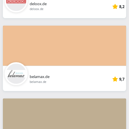
deloox.de
8,2
deloox.de
belamax.de
9,7
belamax.de