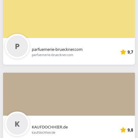
parfuemerie-brueckner.com
9,7
parfuemerie-brueckner.com
KAUFDOCHHIER.de
9,8
kaufdochhier.de