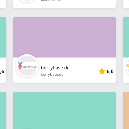
berrybase.de
,6
6,0
berrybase.de