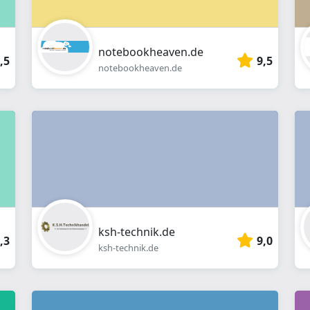
notebookheaven.de
,5
9,5
notebookheaven.de
ksh-technik.de
,3
9,0
ksh-technik.de