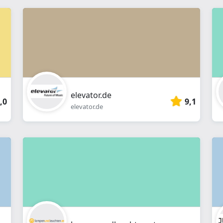
elevator.de
,0
9,1
elevator.de