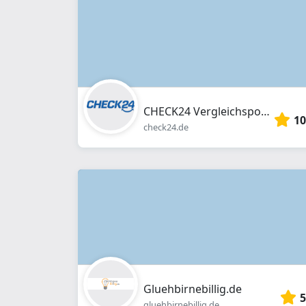
CHECK24 Vergleichsportal Profis GmbH
10
check24.de
Gluehbirnebillig.de
5
gluehbirnebillig.de