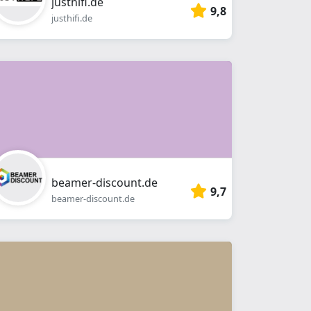
justhifi.de
9,8
justhifi.de
beamer-discount.de
9,7
beamer-discount.de