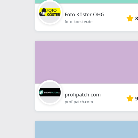
Foto Köster OHG
8
foto-koester.de
profipatch.com
9
profipatch.com