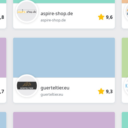
aspire-shop.de
,8
9,6
aspire-shop.de
guerteltier.eu
,7
9,3
guerteltier.eu