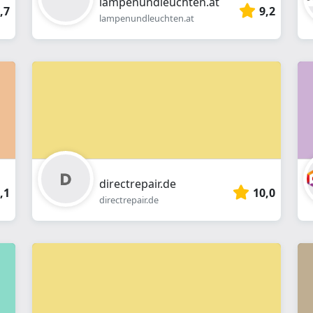
lampenundleuchten.at
,7
9,2
lampenundleuchten.at
directrepair.de
,1
10,0
directrepair.de