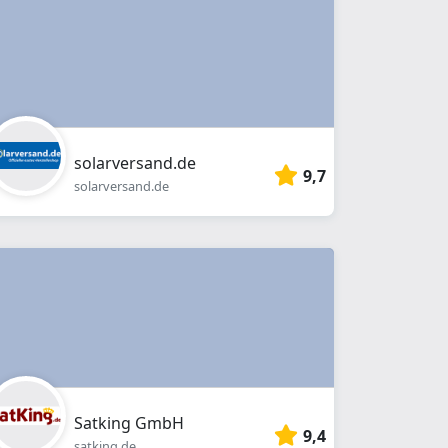
solarversand.de
9,7
solarversand.de
Satking GmbH
9,4
satking.de