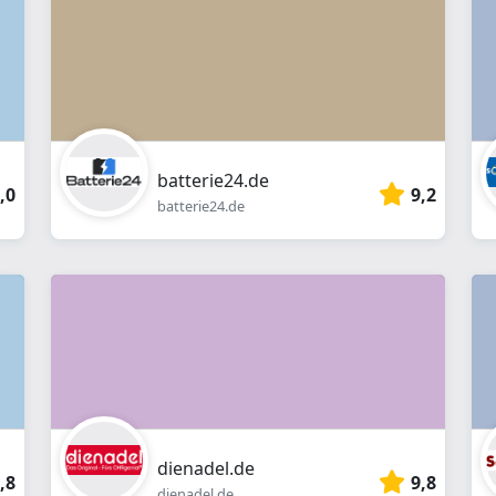
Webshop
batterie24.de
,0
9,2
batterie24.de
dienadel.de
,8
9,8
dienadel.de