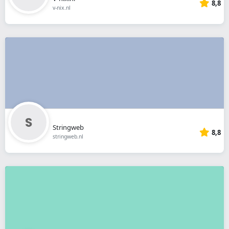
8,8
v-nix.nl
Stringweb
8,8
stringweb.nl