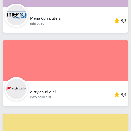
Mena Computers
9,3
minipc.eu
e-styleaudio.nl
9,9
e-styleaudio.nl