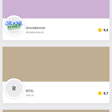
Dronekenner
9,4
dronekenner.nl
RITEL
8,7
ritel.nl