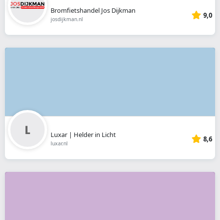
Bromfietshandel Jos Dijkman
9,0
josdijkman.nl
Luxar | Helder in Licht
8,6
luxar.nl