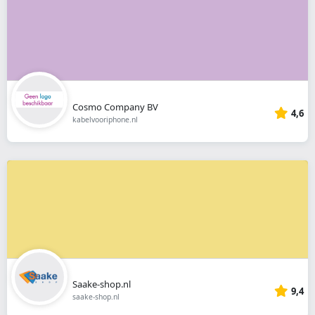
Cosmo Company BV
4,6
kabelvooriphone.nl
Saake-shop.nl
9,4
saake-shop.nl