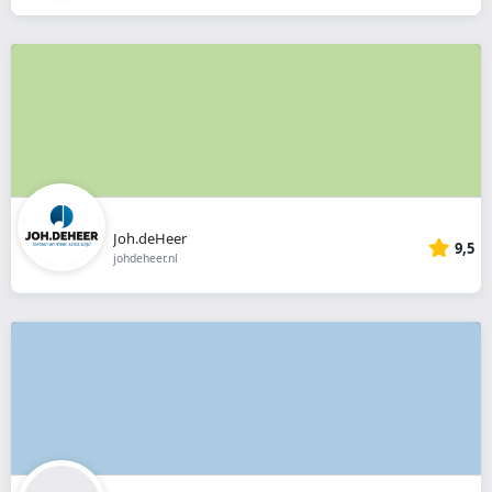
Joh.deHeer
9,5
johdeheer.nl