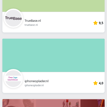
TrueBase.nl
9,5
truebase.nl
iphoneoplader.nl
4,0
iphoneoplader.nl