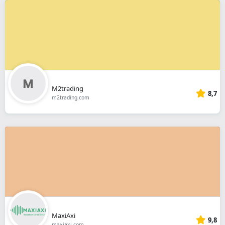
M2trading
8,7
m2trading.com
MaxiAxi
9,8
maxiaxi.com