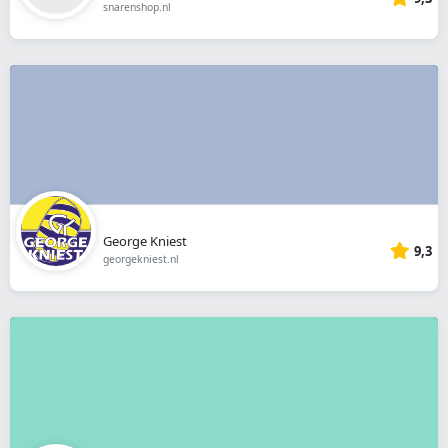
snarenshop.nl
George Kniest
9,3
georgekniest.nl