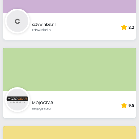
cctvwinkel.nl
8,2
cctvwinkel.nl
MOJOGEAR
9,5
mojogear.eu