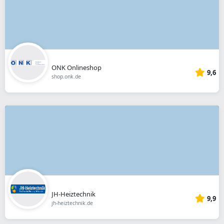
ONK Onlineshop
9,6
shop.onk.de
JH-Heiztechnik
9,9
jh-heiztechnik.de