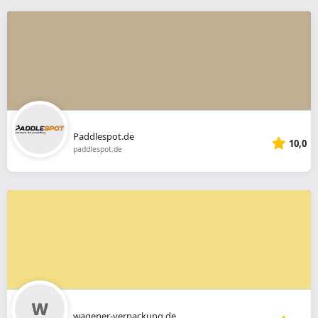
Paddlespot.de
10,0
paddlespot.de
wagener-verpackung.de