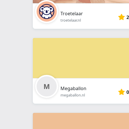
Troetelaar
2
troetelaar.nl
Megaballon
0
megaballon.nl