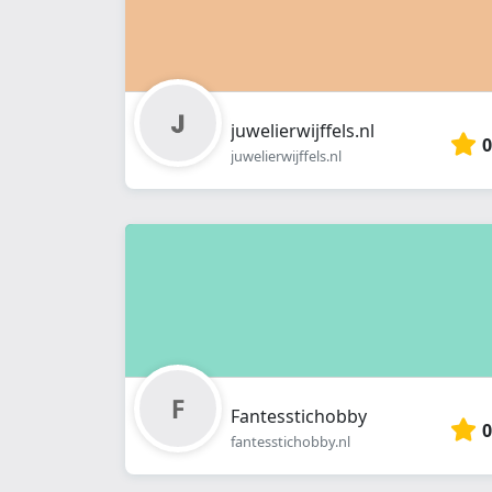
juwelierwijffels.nl
0
juwelierwijffels.nl
Fantesstichobby
0
fantesstichobby.nl