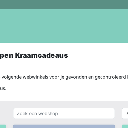
open Kraamcadeaus
volgende webwinkels voor je gevonden en gecontroleerd h
us.
Zoek
{{
een
__(
webshop
}}