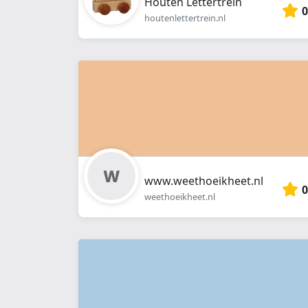
Houten Lettertrein
0
houtenlettertrein.nl
www.weethoeikheet.nl
0
weethoeikheet.nl