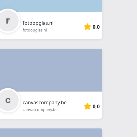
fotoopglas.nl
0,0
fotoopglas.nl
canvascompany.be
0,0
canvascompany.be