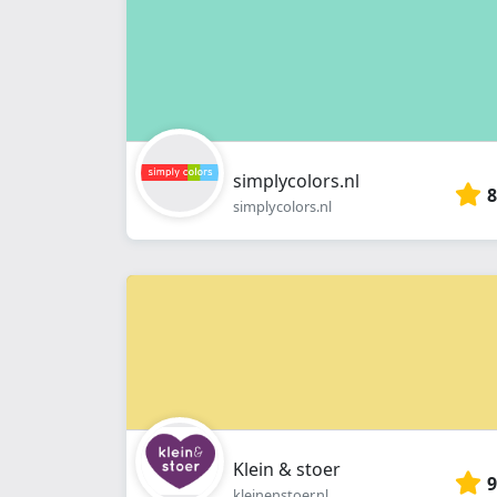
simplycolors.nl
8
simplycolors.nl
Klein & stoer
9
kleinenstoer.nl