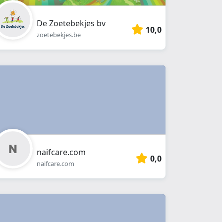
De Zoetebekjes bv
10,0
zoetebekjes.be
naifcare.com
0,0
naifcare.com