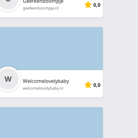
Geefeenboompje
0,0
geefeenboompje.nl
Welcomelovelybaby
0,0
welcomelovelybaby.nl