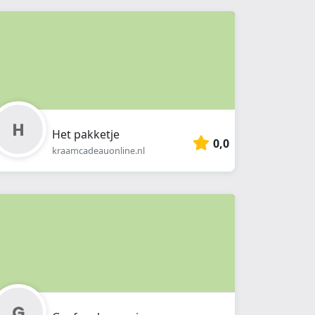
Het pakketje
0,0
kraamcadeauonline.nl