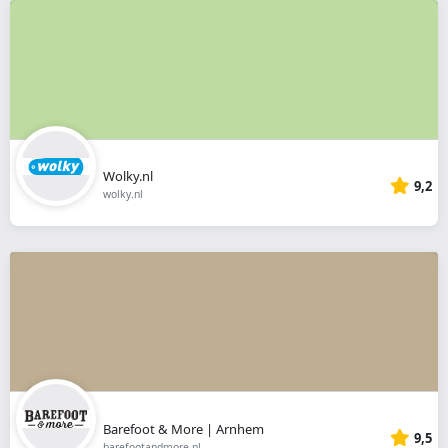
Wolky.nl
9,2
wolky.nl
Barefoot & More | Arnhem
9,5
barefootandmore.nl