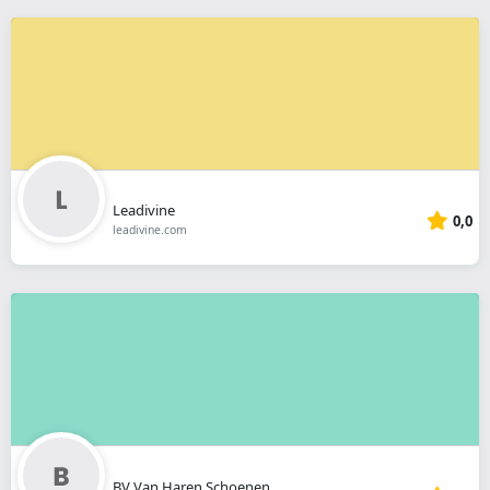
Leadivine
0,0
leadivine.com
BV Van Haren Schoenen