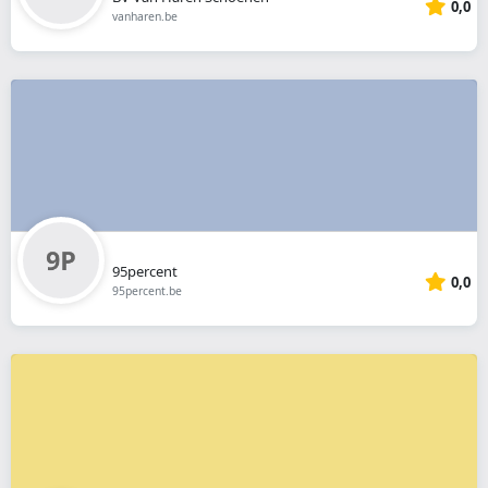
0,0
vanharen.be
95percent
0,0
95percent.be