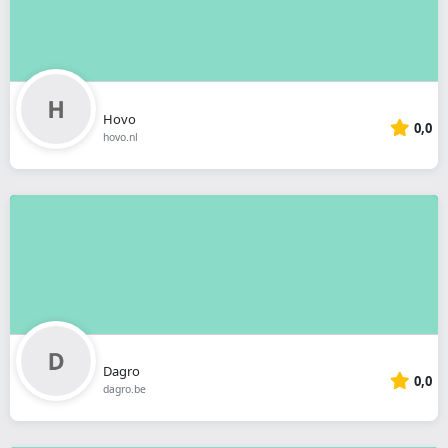
Hovo
0,0
hovo.nl
Dagro
0,0
dagro.be