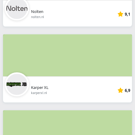
Nolten
9,1
nolten.nl
Karper XL
6,9
karperxl.nl