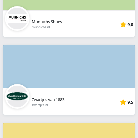
Munnichs Shoes
9,0
munnichs.nl
Zwartjes van 1883
9,5
zwartjes.nl