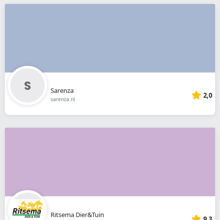
Sarenza
2,0
sarenza.nl
Ritsema Dier&Tuin
9,3