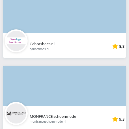
Gaborshoes.nl
8,8
gaborshoes.nl
MONFRANCE schoenmode
9,3
monfranceschoenmode.nl