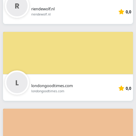
riendewolf.nl
0,0
riendewolf.nl
londongoodtimes.com
0,0
londongoodtimes.com