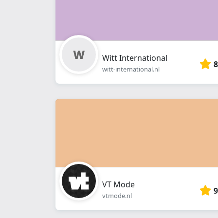
Witt International
8
witt-international.nl
VT Mode
9
vtmode.nl