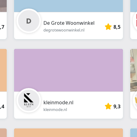
De Grote Woonwinkel
,7
8,5
degrotewoonwinkel.nl
kleinmode.nl
,4
9,3
kleinmode.nl