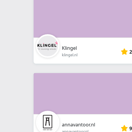
Klingel
2
klingel.nl
annavantoor.nl
9
annavantoor.nl