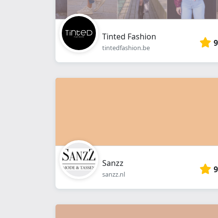
Tinted Fashion
9
tintedfashion.be
Sanzz
9
sanzz.nl