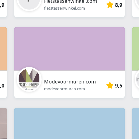
Fietstassenwinkel.com
,9
8,9
fietstassenwinkel.com
Modevoormuren.com
,0
9,5
modevoormuren.com