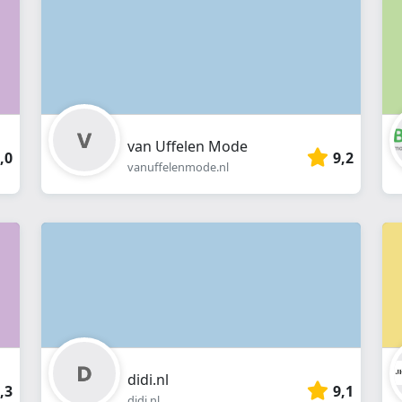
van Uffelen Mode
,0
9,2
vanuffelenmode.nl
didi.nl
,3
9,1
didi.nl