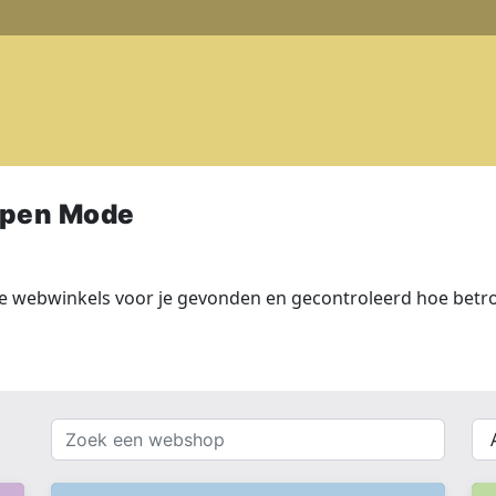
open Mode
 webwinkels voor je gevonden en gecontroleerd hoe betro
Zoek
{{
een
__(
webshop
}}