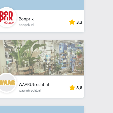
Bonprix
3,3
bonprix.nl
WAARUtrecht.nl
8,8
waarutrecht.nl