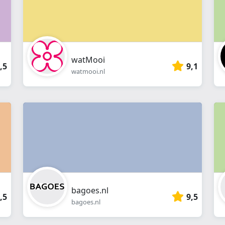
watMooi
,5
9,1
watmooi.nl
bagoes.nl
,5
9,5
bagoes.nl