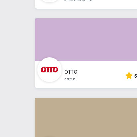
OTTO
6
otto.nl