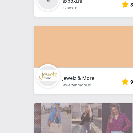
expoxl.nl
8
expoxl.nl
Jewelz & More
9
jewelzenmore.nl