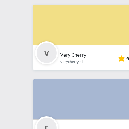
Very Cherry
9
verycherry.nl