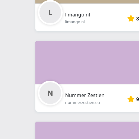
limango.nl
8
limango.nl
Nummer Zestien
9
nummerzestien.eu