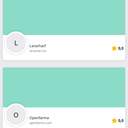
Larachacf
0,0
larachacf.es
Openfarma
0,0
openfarma.com