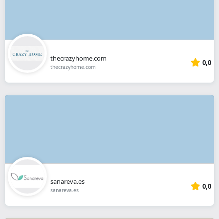
thecrazyhome.com
0,0
thecrazyhome.com
sanareva.es
0,0
sanareva.es