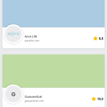
Aora Life
8,8
aoralife.com
Guauandcat
10,0
guauandcat.com