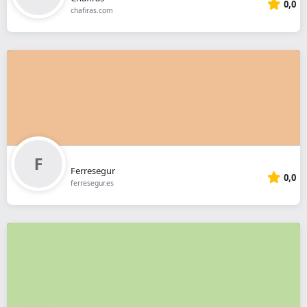
0,0
chafiras.com
Ferresegur
0,0
ferresegur.es