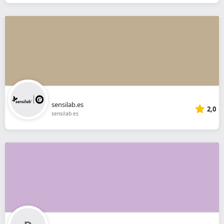
sensilab.es
2,0
sensilab.es