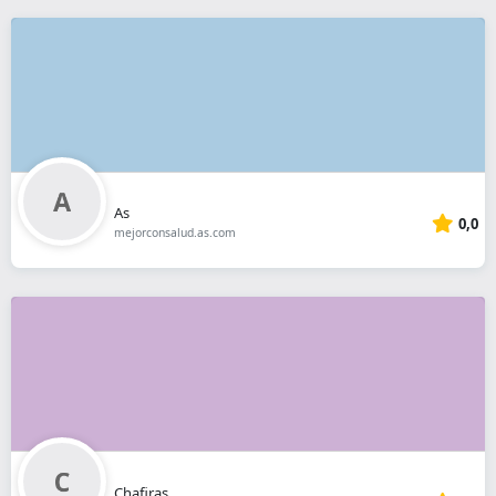
As
0,0
mejorconsalud.as.com
Chafiras