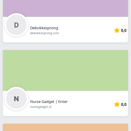
Debokkesprong
0,0
debokkesprong.com
Nurse Gadget | Enter
0,0
nursegadget.nl