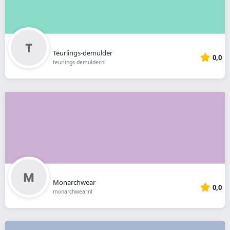
Teurlings-demulder
0,0
teurlings-demulder.nl
Monarchwear
0,0
monarchwear.nl