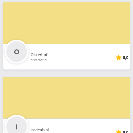
Olsterhof
0,0
olsterhof.nl
icedeals.nl
0,0