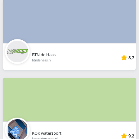
BTN de Haas
8,7
btndehaas.nl
KOK watersport
9,2
kokwatersport.nl