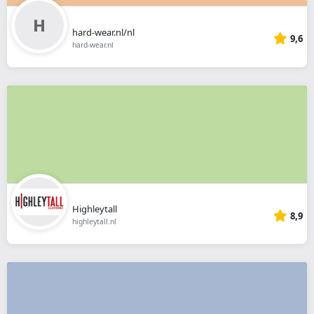
hard-wear.nl/nl
9,6
hard-wear.nl
Highleytall
8,9
highleytall.nl