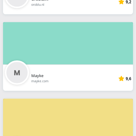
9,2
oroblu.nl
Mayke
9,6
mayke.com