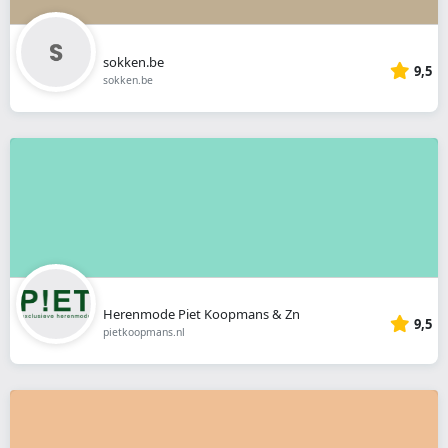
sokken.be
9,5
sokken.be
Herenmode Piet Koopmans & Zn
9,5
pietkoopmans.nl