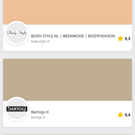
BODY-STYLE.NL | BEENMODE | BODYFASHION
9,3
body-style.nl
Bartogi.nl
9,4
bartogi.nl