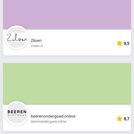
Ziloen
9,5
ziloen.nl
beerenondergoed.online
8,7
beerenondergoed.online