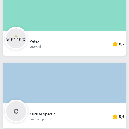
Vetex
8,7
vetex.nl
Circus-Expert.nl
9,6
circus-expert.nl