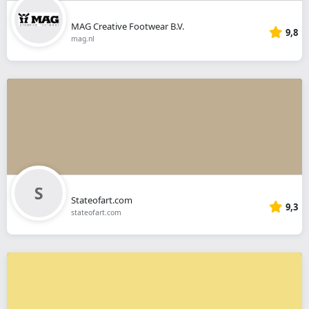
MAG Creative Footwear B.V.
9,8
mag.nl
Stateofart.com
9,3
stateofart.com