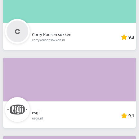
Corry Kousen sokken
9,3
corrykousensokken.nl
esgii
9,1
esgii.nl