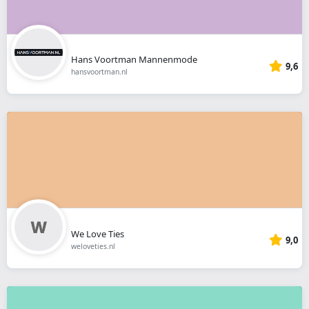
Hans Voortman Mannenmode
9,6
hansvoortman.nl
We Love Ties
9,0
weloveties.nl