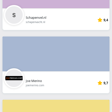
Schapenvel.nl
9,4
schapenvacht.nl
Joe Merino
9,7
joemerino.com