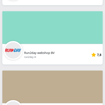
Run2day webshop BV
7,8
run2day.nl