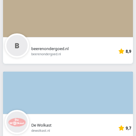
beerenondergoed.nl
8,9
beerenondergoed.nl
De Wolkast
9,7
dewolkast.nl