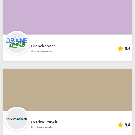
Dronekenner
9,4
dronekenner.nl
Hardware4Sale
9,4
hardware4sale.nl