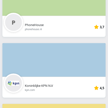
PhoneHouse
3,7
phonehouse.nl
Koninklijke KPN N.V
4,5
kpn.com