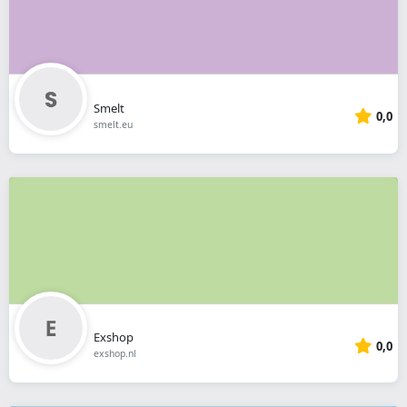
Smelt
0,0
smelt.eu
Exshop
0,0
exshop.nl