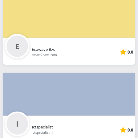
Ecowave B.v.
0,0
smart2have.com
Ictspecialist
0,0
ictspecialist.nl