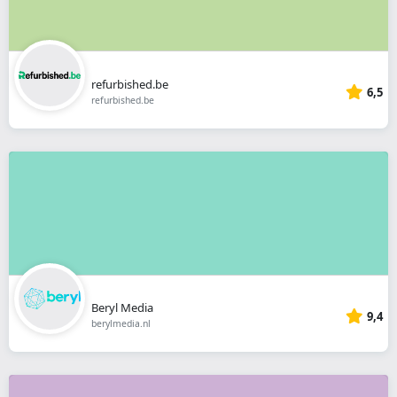
refurbished.be
6,5
refurbished.be
Beryl Media
9,4
berylmedia.nl