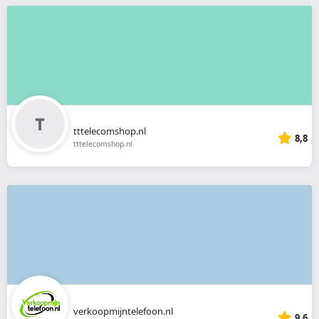
tttelecomshop.nl
8,8
tttelecomshop.nl
verkoopmijntelefoon.nl
9,6