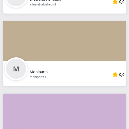
0,0
allesrefurbished.nl
Mobiparts
0,0
mobiparts.eu