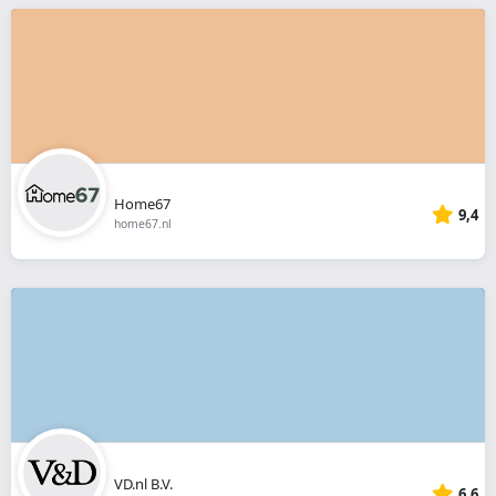
Home67
9,4
home67.nl
VD.nl B.V.
6,6