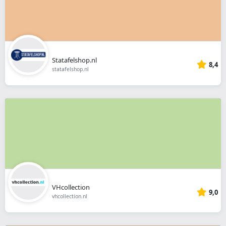
Statafelshop.nl
8,4
statafelshop.nl
VHcollection
9,0
vhcollection.nl