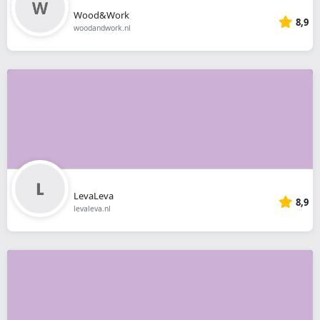
Wood&Work
8,9
woodandwork.nl
LevaLeva
8,9
levaleva.nl