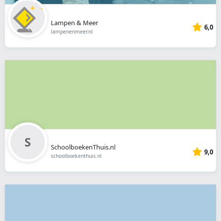
Lampen & Meer
6,0
lampenenmeer.nl
SchoolboekenThuis.nl
9,0
schoolboekenthuis.nl