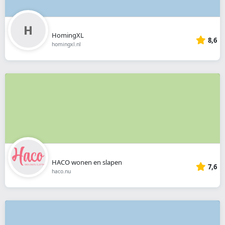
HomingXL
8,6
homingxl.nl
HACO wonen en slapen
7,6
haco.nu