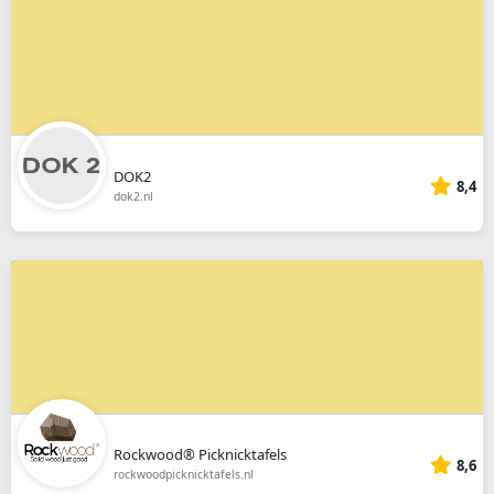
DOK2
8,4
dok2.nl
Rockwood® Picknicktafels
8,6
rockwoodpicknicktafels.nl