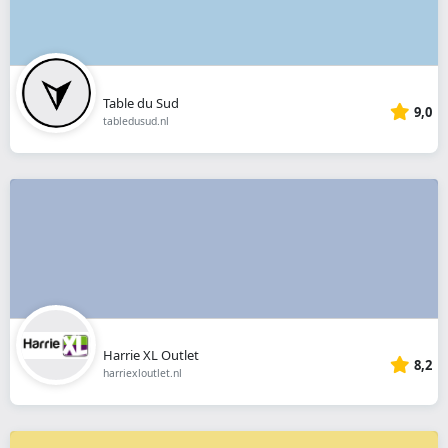
Table du Sud
9,0
tabledusud.nl
Harrie XL Outlet
8,2
harriexloutlet.nl