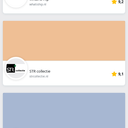
9,2
whatiship.nl
STR collectie
9,1
strcollectie.nl