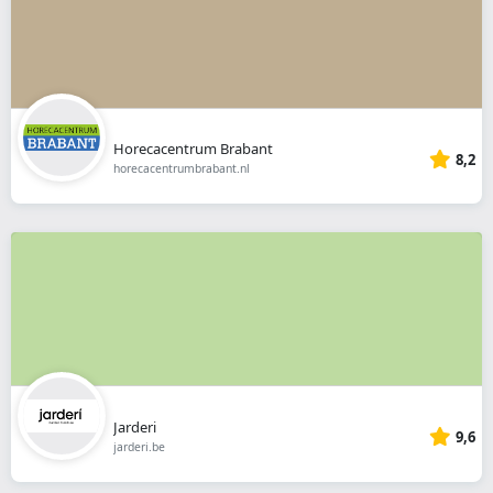
Horecacentrum Brabant
8,2
horecacentrumbrabant.nl
Jarderi
9,6
jarderi.be