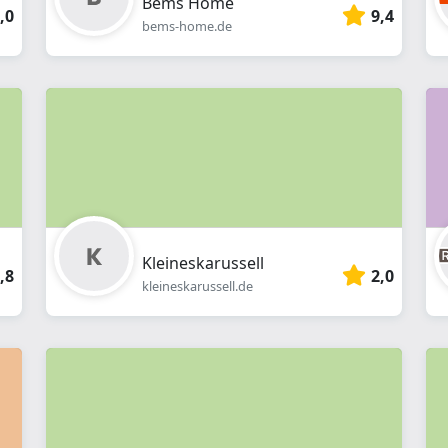
Bems Home
,0
9,4
bems-home.de
Kleineskarussell
,8
2,0
kleineskarussell.de