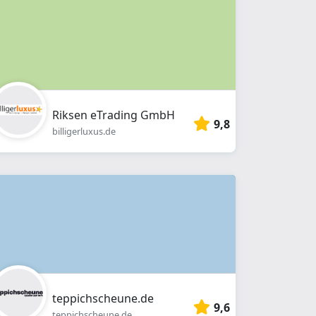
Riksen eTrading GmbH
9,8
billigerluxus.de
teppichscheune.de
9,6
teppichscheune.de