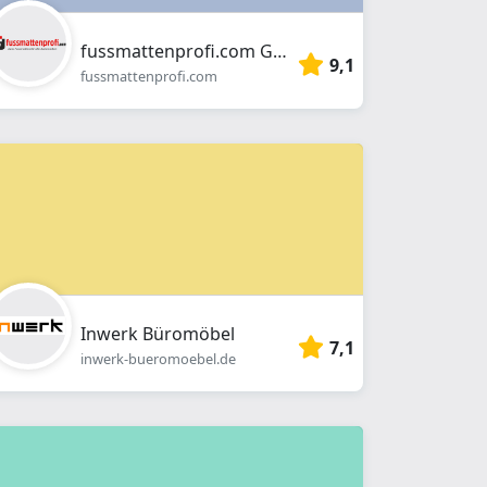
fussmattenprofi.com GmbH
9,1
fussmattenprofi.com
Inwerk Büromöbel
7,1
inwerk-bueromoebel.de