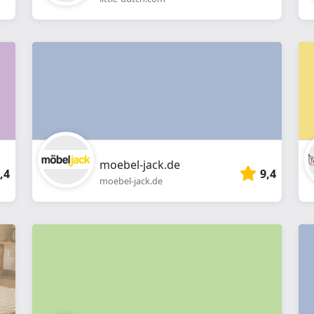
moebel-jack.de
,4
9,4
moebel-jack.de