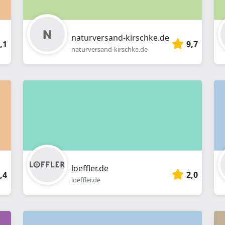
naturversand-kirschke.de
,1
9,7
naturversand-kirschke.de
loeffler.de
,4
2,0
loeffler.de