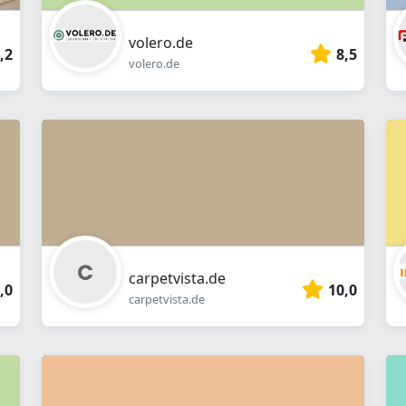
volero.de
,2
8,5
volero.de
carpetvista.de
,0
10,0
carpetvista.de