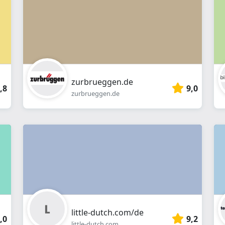
Webshop
zurbrueggen.de
,8
9,0
zurbrueggen.de
little-dutch.com/de
,0
9,2
little-dutch.com