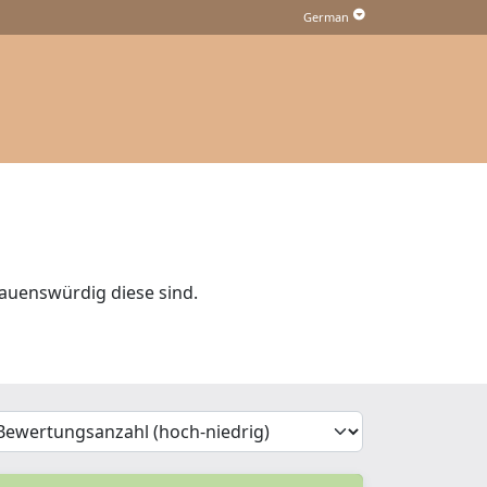
auenswürdig diese sind.
'Sort')