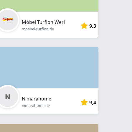
Möbel Turflon Werl
9,3
moebel-turflon.de
Nimarahome
9,4
nimarahome.de