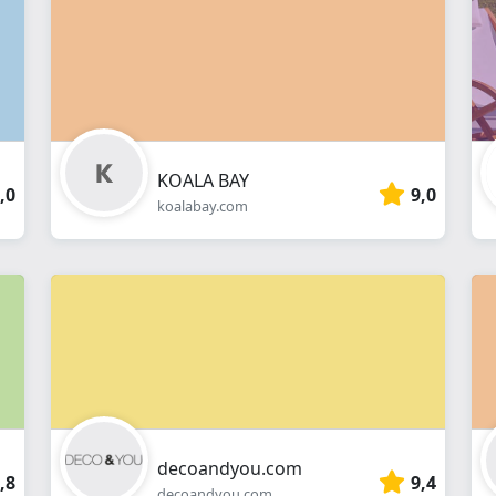
online
KOALA BAY
,0
9,0
koalabay.com
decoandyou.com
,8
9,4
decoandyou.com