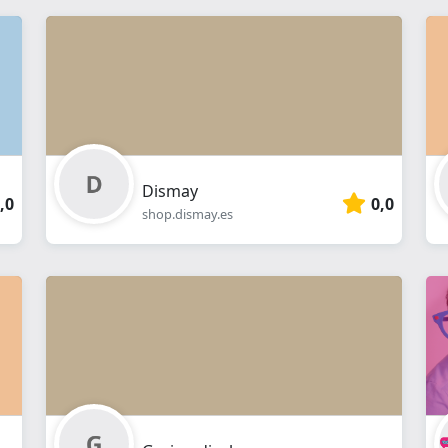
Dismay
,0
0,0
shop.dismay.es