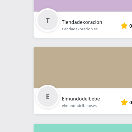
Tiendadekoracion
0
tiendadekoracion.es
Elmundodelbebe
0
elmundodelbebe.es