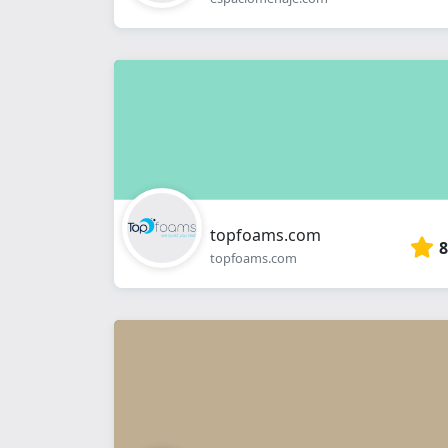
topfoams.com
8
topfoams.com