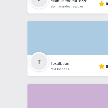
Elalmacendeatrezzo
0
elalmacendeatrezzo.es
Textilbebe
0
textilbebe.es