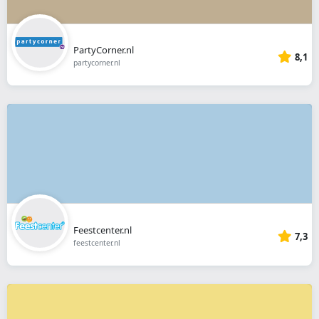
PartyCorner.nl
8,1
partycorner.nl
Feestcenter.nl
7,3
feestcenter.nl