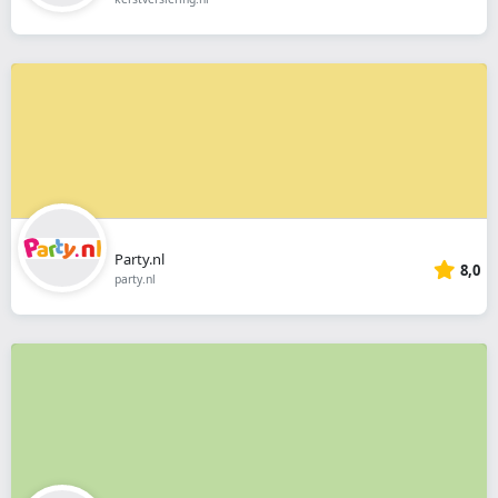
Party.nl
8,0
party.nl