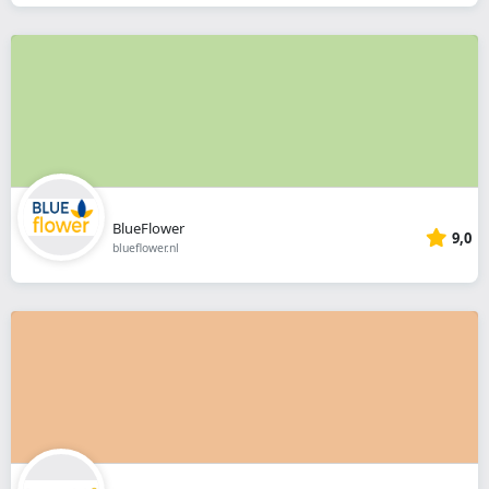
BlueFlower
9,0
blueflower.nl