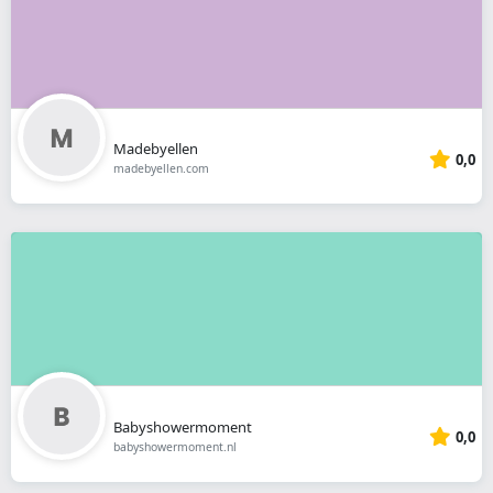
Madebyellen
0,0
madebyellen.com
Babyshowermoment
0,0
babyshowermoment.nl