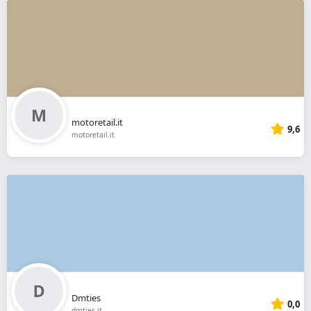
motoretail.it
9,6
motoretail.it
Dmties
0,0
dmties.it