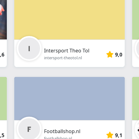
Intersport Theo Tol
,6
9,0
intersport-theotol.nl
Footballshop.nl
,5
9,1
footballshop.nl