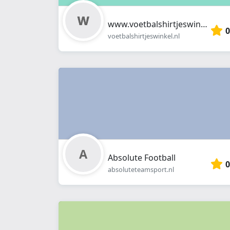
www.voetbalshirtjeswinkel.nl
0
voetbalshirtjeswinkel.nl
Absolute Football
0
absoluteteamsport.nl