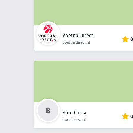
VoetbalDirect
0
voetbaldirect.nl
Bouchiersc
0
bouchiersc.nl