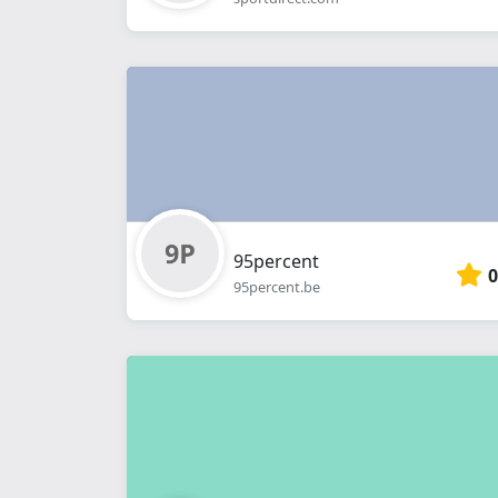
95percent
0
95percent.be