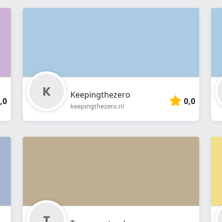
Keepingthezero
,0
0,0
keepingthezero.nl