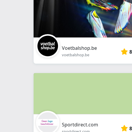
Voetbalshop.be
8
voetbalshop.be
Sportdirect.com
8
sportdirect.com