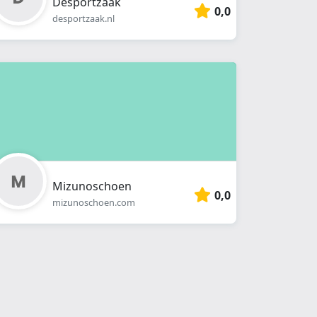
Desportzaak
0,0
desportzaak.nl
Mizunoschoen
0,0
mizunoschoen.com