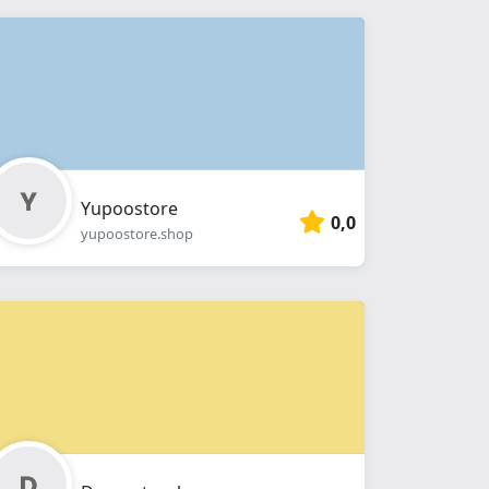
Yupoostore
0,0
yupoostore.shop