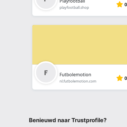
Playfootball
0
playfootball.shop
Futbolemotion
0
nl.futbolemotion.com
Benieuwd naar Trustprofile?