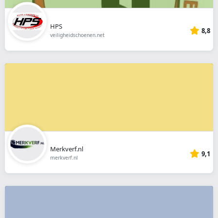
HPS
8,8
veiligheidschoenen.net
Merkverf.nl
9,1
merkverf.nl