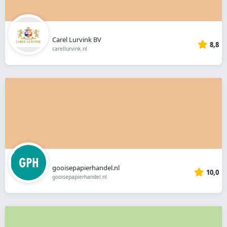
Carel Lurvink BV
8,8
carellurvink.nl
gooisepapierhandel.nl
10,0
gooisepapierhandel.nl