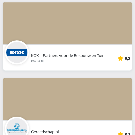
KOX – Partners voor de Bosbouw en Tuin
9,2
kox24.nl
Gereedschap.nl
8,1