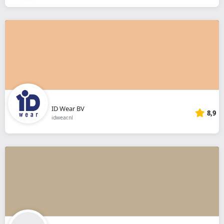
ID Wear BV
8,9
idwear.nl