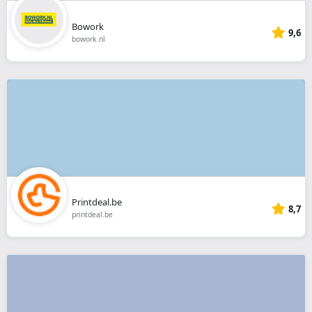
Bowork
9,6
bowork.nl
Printdeal.be
8,7
printdeal.be