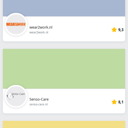
wear2work.nl
9,3
wear2work.nl
Senso-Care
8,1
senso-care.nl