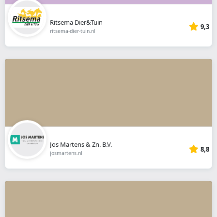
Ritsema Dier&Tuin
9,3
ritsema-dier-tuin.nl
Jos Martens & Zn. B.V.
8,8
josmartens.nl