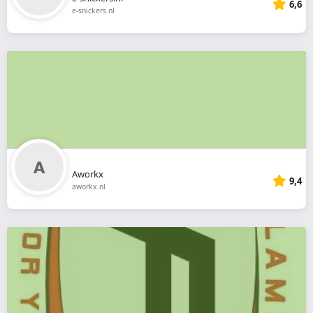
6,6
e-snickers.nl
Aworkx
9,4
aworkx.nl