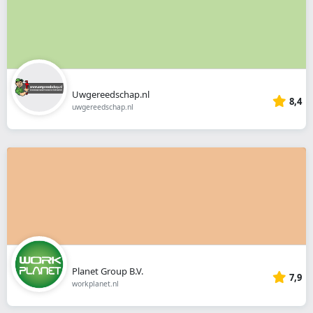
Uwgereedschap.nl
8,4
uwgereedschap.nl
Planet Group B.V.
7,9
workplanet.nl