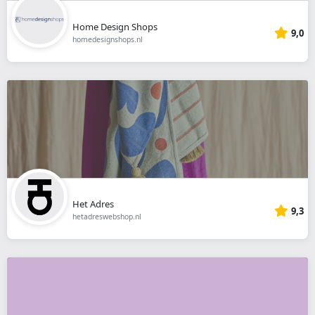
Home Design Shops
9,0
homedesignshops.nl
Het Adres
9,3
hetadreswebshop.nl