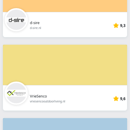
d-sire
9,3
d-sire.nl
VrieSenco
9,6
vriesencooutdoorliving.nl