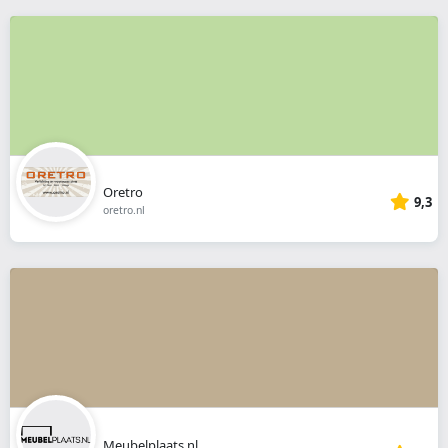
Oretro
9,3
oretro.nl
Meubelplaats.nl