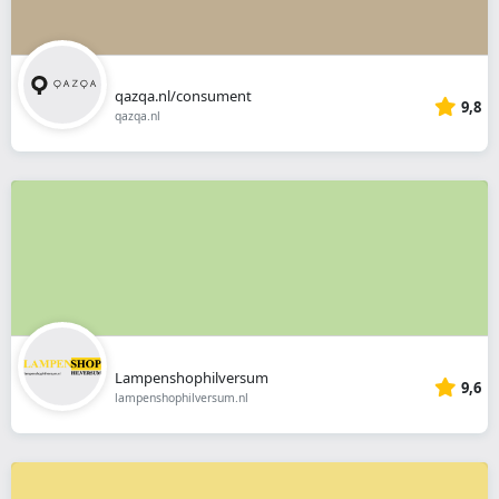
qazqa.nl/consument
9,8
qazqa.nl
Lampenshophilversum
9,6
lampenshophilversum.nl