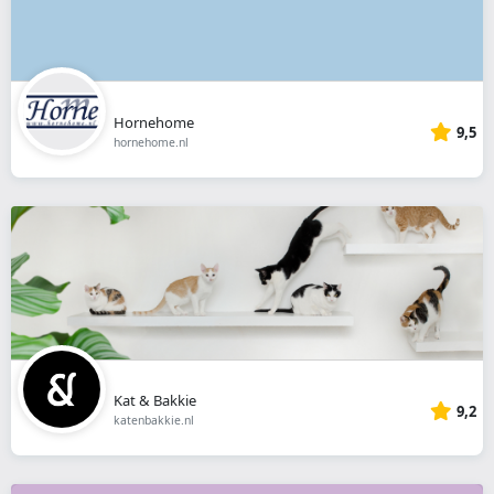
Hornehome
9,5
hornehome.nl
Kat & Bakkie
9,2
katenbakkie.nl