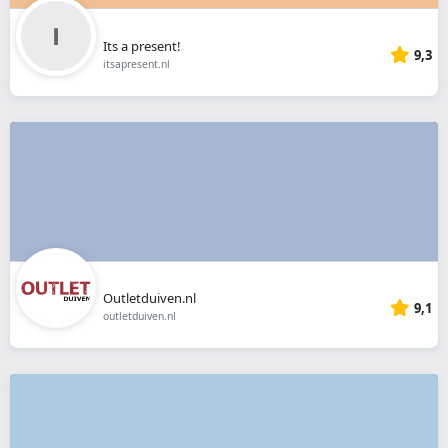
Its a present!
9,3
itsapresent.nl
Outletduiven.nl
9,1
outletduiven.nl