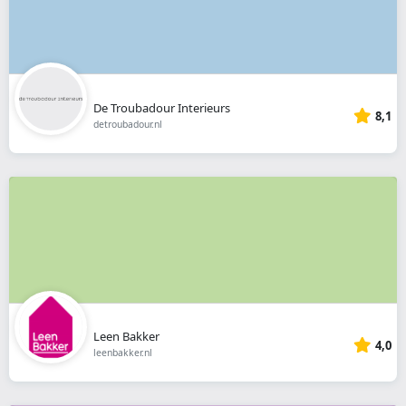
De Troubadour Interieurs
8,1
detroubadour.nl
Leen Bakker
4,0
leenbakker.nl