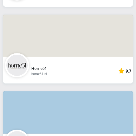
Home51
9,7
home51.nl