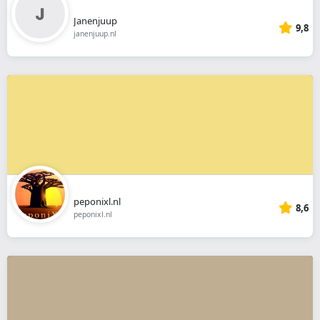
Janenjuup
9,8
janenjuup.nl
peponixl.nl
8,6
peponixl.nl