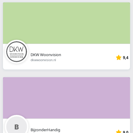
DKW Woonvision
9,4
dkwwoonvision.nl
BijzonderHandig
9,0