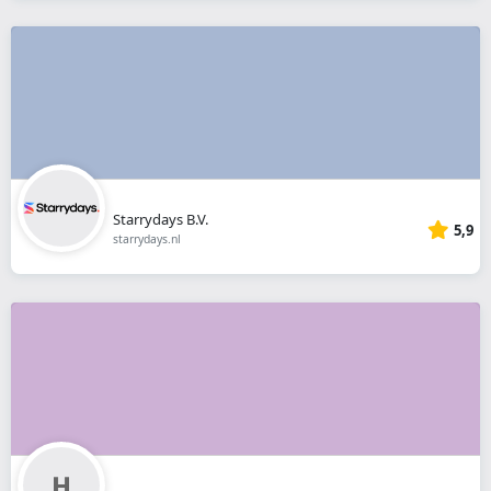
Starrydays B.V.
5,9
starrydays.nl