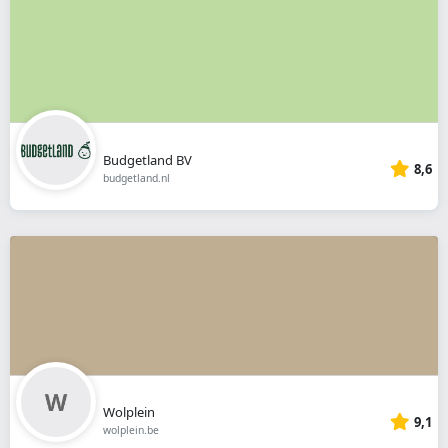
Budgetland BV
8,6
budgetland.nl
Wolplein
9,1
wolplein.be