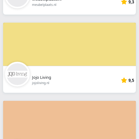
9,3
meubelplaats.nl
Jojo Living
9,5
jojoliving.nl