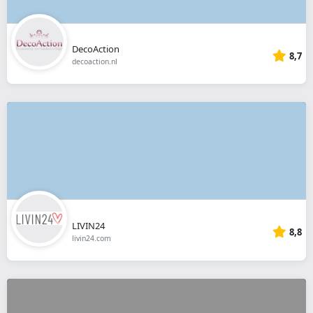
DecoAction
8,7
decoaction.nl
LIVIN24
8,8
livin24.com