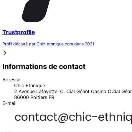
Trustprofile
Profil déclaré par Chic-ethnique.com dans 2021
Informations de contact
Adresse
Chic Ethnique
2 Avenue Lafayette, C. Cial Géant Casino CCial Géa
86000
Poitiers
FR
E-mail