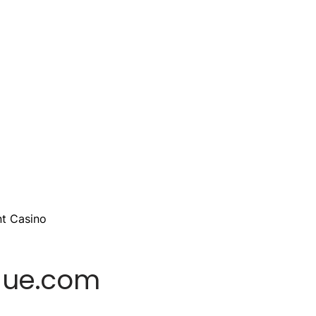
nt Casino