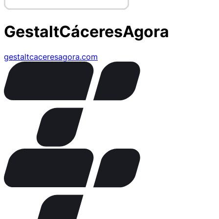
GestaltCáceresAgora
gestaltcaceresagora.com