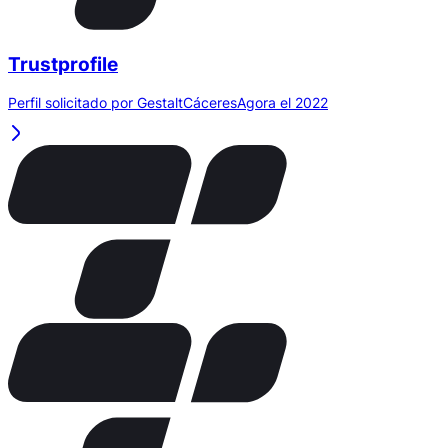
Trustprofile
Perfil solicitado por GestaltCáceresAgora el 2022