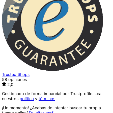
Trusted Shops
58 opiniones
2,0
Gestionado de forma imparcial por
Trustprofile
. Lea
nuestros
política
y
términos
.
¡Un momento! ¿Acabas de intentar buscar tu propia
tienda online?
Solicitar perfil