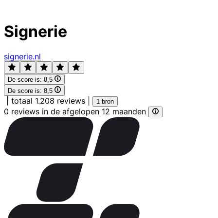
Signerie
signerie.nl
De score is:
8,5
De score is:
8,5
|
totaal 1.208 reviews
|
1 bron
0 reviews in de afgelopen 12 maanden