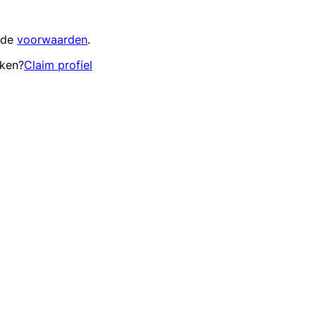
 de
voorwaarden
.
eken?
Claim profiel