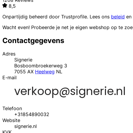
1208 Reviews
8,5
Onpartijdig beheerd door
Trustprofile
. Lees ons
beleid
en
Wacht even! Probeerde je net je eigen webshop op te zo
Contactgegevens
Adres
Signerie
Bosboombroekerweg 3
7055 AX
Heelweg
NL
E-mail
Telefoon
+31854890032
Website
signerie.nl
KVK