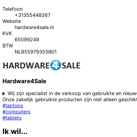
Telefoon
+31355448267
Website
hardware4sale.nl
KVK
65099249
BTW
NL855979355B01
Hardware4Sale
Wij zijn specialist in de verkoop van gebruikte en nie
Onze zakelijk gebruikte producten zijn niet alleen geschik
#laptops
#computers
#tablets
Ik wil...