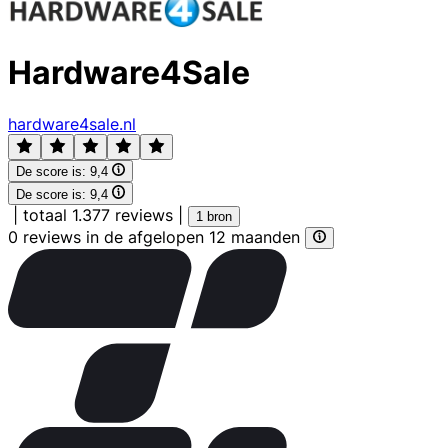
Hardware4Sale
hardware4sale.nl
De score is:
9,4
De score is:
9,4
|
totaal 1.377 reviews
|
1 bron
0 reviews in de afgelopen 12 maanden