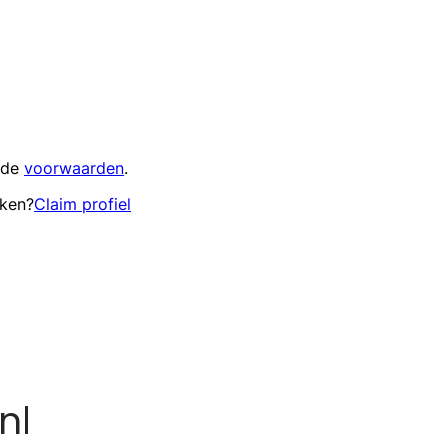
 de
voorwaarden
.
eken?
Claim profiel