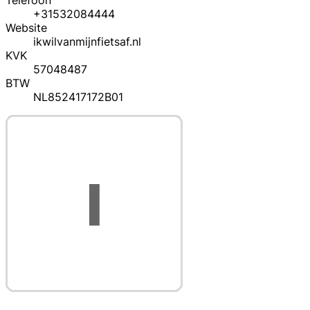
Telefoon
+31532084444
Website
ikwilvanmijnfietsaf.nl
KVK
57048487
BTW
NL852417172B01