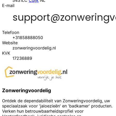
5431LC
Cuijk
NL
E-mail
Telefoon
+31858888050
Website
zonweringvoordelig.nl
KVK
17236889
Zonweringvoordelig
Ontdek de dependabiliteit van Zonweringvoordelig, uw
speciaalzaak voor 'jaloezieën' en 'badkamer' producten.
Verken hun betrouwbaarheidsprofiel voor