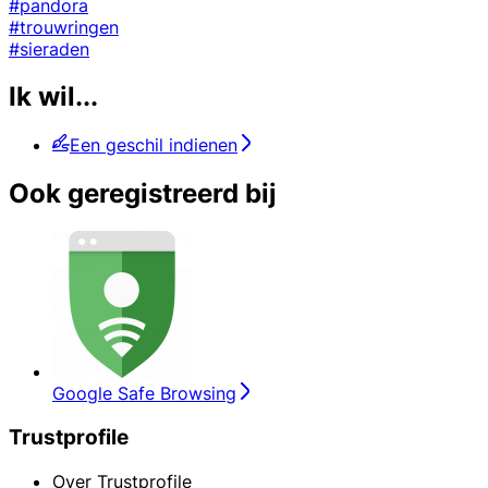
#pandora
#trouwringen
#sieraden
Ik wil...
Een geschil indienen
Ook geregistreerd bij
Google Safe Browsing
Trustprofile
Over Trustprofile