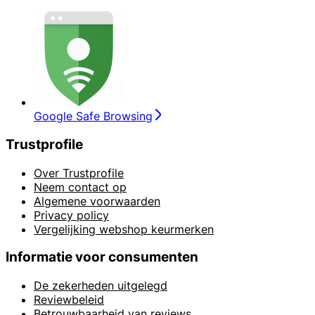
Google Safe Browsing
Trustprofile
Over Trustprofile
Neem contact op
Algemene voorwaarden
Privacy policy
Vergelijking webshop keurmerken
Informatie voor consumenten
De zekerheden uitgelegd
Reviewbeleid
Betrouwbaarheid van reviews