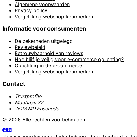
Algemene voorwaarden
Privacy policy
Vergelijking webshop keurmerken
Informatie voor consumenten
De zekerheden uitgelegd
Reviewbeleid
Betrouwbaarheid van reviews
Hoe blijf je veilig voor e-commerce oplichting?
Oplichting in de e-commerce
Vergelijking webshop keurmerken
Contact
Trustprofile
Moutlaan 32
7523 MD Enschede
© 2026 Alle rechten voorbehouden
Reviews worden onpartijdig beheerd door
Trustprofile
. L