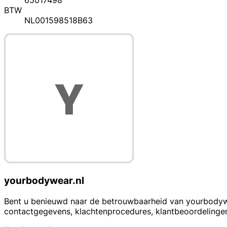
65017498
BTW
NL001598518B63
yourbodywear.nl
Bent u benieuwd naar de betrouwbaarheid van yourbodywear
contactgegevens, klachtenprocedures, klantbeoordelingen